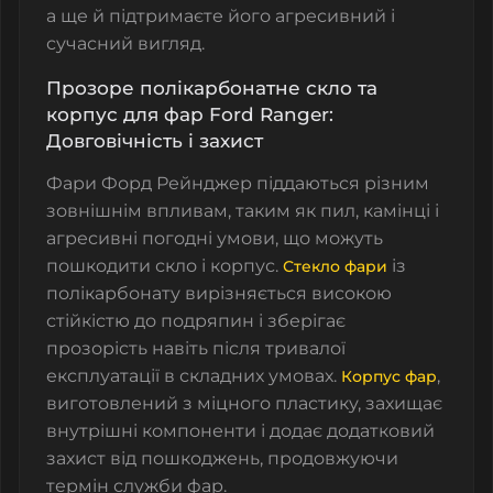
а ще й підтримаєте його агресивний і
сучасний вигляд.
Прозоре полікарбонатне скло та
корпус для фар Ford Ranger:
Довговічність і захист
Фари
Форд Рейнджер
піддаються різним
зовнішнім впливам, таким як пил, камінці і
агресивні погодні умови, що можуть
пошкодити скло і корпус.
із
Стекло фари
полікарбонату
вирізняється високою
стійкістю до подряпин і зберігає
прозорість навіть після тривалої
експлуатації в складних умовах.
,
Корпус фар
виготовлений з міцного пластику, захищає
внутрішні компоненти і додає додатковий
захист від пошкоджень, продовжуючи
термін служби фар.