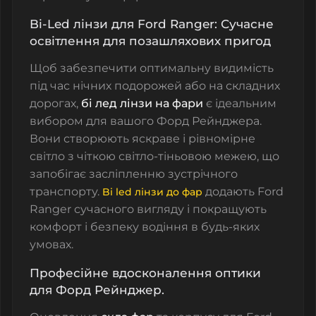
Bi-Led лінзи для Ford Ranger: Сучасне
освітлення для позашляхових пригод
Щоб забезпечити оптимальну видимість
під час нічних подорожей або на складних
дорогах,
бі лед лінзи на фари
є ідеальним
вибором для вашого
Форд Рейнджера
.
Вони створюють яскраве і рівномірне
світло з чіткою світло-тіньовою межею, що
запобігає засліпленню зустрічного
транспорту.
додають Ford
Bi led лінзи до фар
Ranger сучасного вигляду і покращують
комфорт і безпеку водіння в будь-яких
умовах.
Професійне вдосконалення оптики
для Форд Рейнджер.