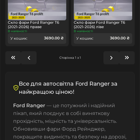
Скло фари Ford Ranger T6
Скло фари Ford Ranger T6
(2021-2026) праве
(2021-2026) ліве
В наявності
В наявності
3690.00 ₴
3690.00 ₴
У кошик:
У кошик:
Сторінка 1 з 1
Все для автосвітла Ford Ranger за
найкращою ціною!
Ford Ranger
— це потужний і надійний
пікап, який поєднує в собі виняткову
прохідність, міцність та універсальність.
Обновивши фари
Форд Рейнджер
,
покращите видимість та безпеку на дорозі,