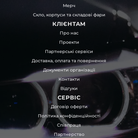
Мерч
Скло, корпуси та складові фари
КЛІЄНТАМ
Про нас
Проекти
Партнерські сервіси
Доставка, оплата та повернення
Документи організації
Контакти
Відгуки
СЕРВІС
Договір оферти
Політика конфіденційності
Співпраця
Партнерство