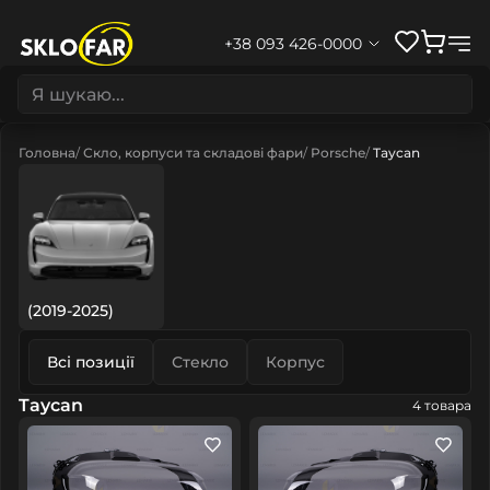
+38 093 426-0000
Головна
Скло, корпуси та складові фари
Porsche
Taycan
(2019-2025)
Всі позиції
Стекло
Корпус
Taycan
4 товара