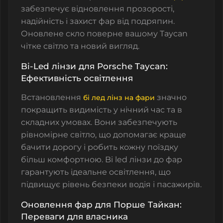
забезпечує відновлення прозорості,
надійність і захист фар від подряпин.
Оновлене скло поверне вашому Taycan
чітке світло та новий вигляд.
Bi-Led лінзи для Porsche Taycan:
Ефективність освітлення
Встановлення
значно
бі лед лінз на фари
покращить видимість у нічний час та в
складних умовах. Вони забезпечують
рівномірне світло, що допомагає краще
бачити дорогу і робить кожну поїздку
більш комфортною.
Bi led лінзи до фар
гарантують ідеальне освітлення, що
підвищує рівень безпеки водія і пасажирів.
Оновлення фар для
Порше
Тайкан
:
Переваги для власника