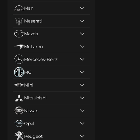
Man
Maserati
Mazda
McLaren
Mercedes-Benz
MG
Mini
Mitsubishi
Nissan
Opel
Peugeot