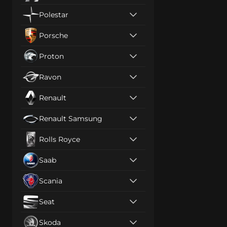
Polestar
Porsche
Proton
Ravon
Renault
Renault Samsung
Rolls Royce
Saab
Scania
Seat
Skoda