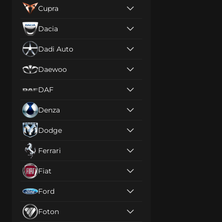
Cupra
Dacia
Dadi Auto
Daewoo
DAF
Denza
Dodge
Ferrari
Fiat
Ford
Foton