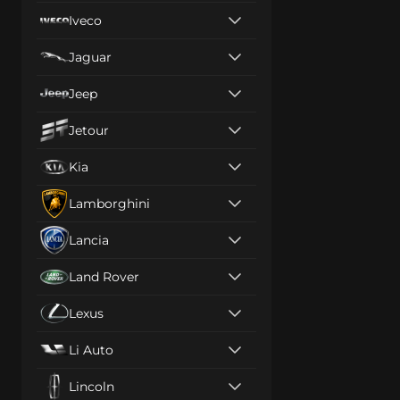
Iveco
Jaguar
Jeep
Jetour
Kia
Lamborghini
Lancia
Land Rover
Lexus
Li Auto
Lincoln