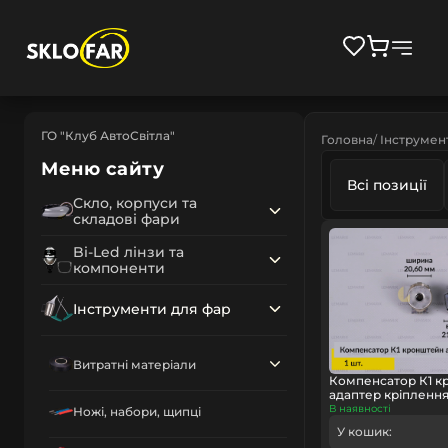
ГО "Клуб АвтоСвітла"
Головна
Інструмен
Меню сайту
Всі позиції
Скло, корпуси та
складові фари
Bi-Led лінзи та
компоненти
Інструменти для фар
Витратні матеріали
Компенсатор К1 к
адаптер кріплення 
В наявності
Ножі, набори, щипці
У кошик: