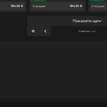
В наявності
В наявності
184.50 ₴
184.50 ₴
У кошик:
У кошик:
Показати ще
Сторінка 1 з 2