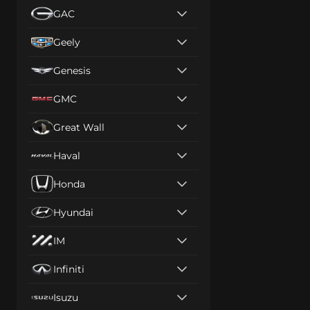
GAC
Geely
Genesis
GMC
Great Wall
Haval
Honda
Hyundai
IM
Infiniti
Isuzu