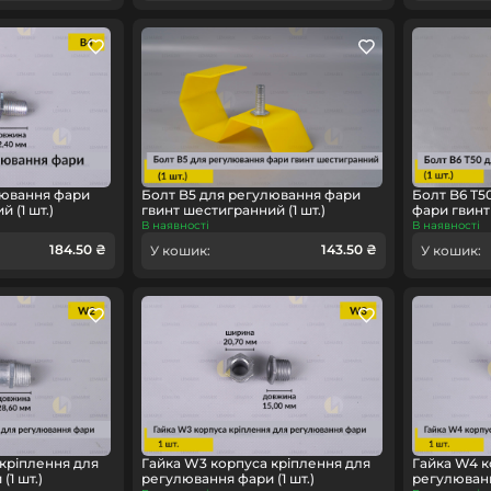
лювання фари
Болт B5 для регулювання фари
Болт B6 T5
 (1 шт.)
гвинт шестигранний (1 шт.)
фари гвинт 
В наявності
В наявності
184.50 ₴
143.50 ₴
У кошик:
У кошик:
кріплення для
Гайка W3 корпуса кріплення для
Гайка W4 к
1 шт.)
регулювання фари (1 шт.)
регулюванн