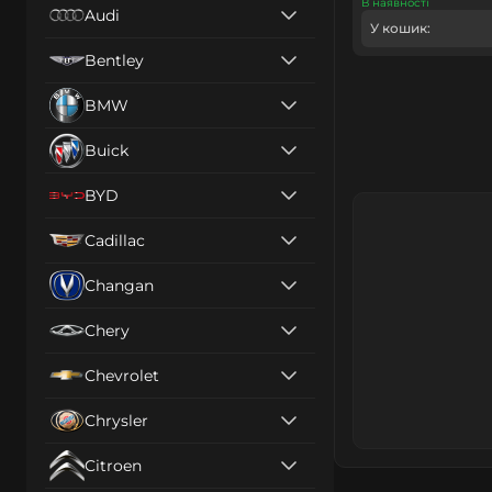
В наявності
Audi
У кошик:
Bentley
BMW
Buick
BYD
Cadillac
Changan
Chery
Chevrolet
Chrysler
Citroen