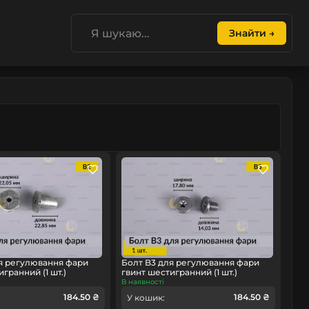
Знайти →
я регулювання фари
Болт B3 для регулювання фари
гранний (1 шт.)
гвинт шестигранний (1 шт.)
В наявності
184.50 ₴
184.50 ₴
У кошик: