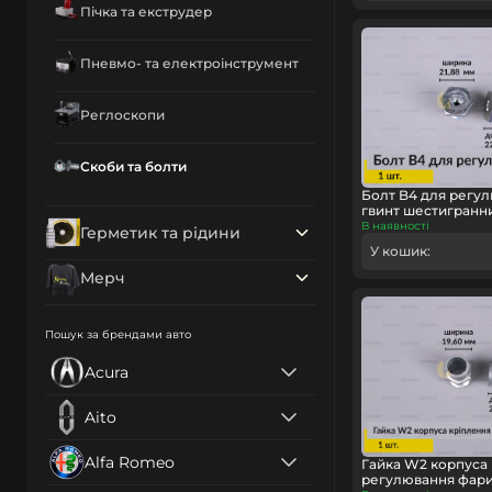
Пічка та екструдер
Пневмо- та електроінструмент
Реглоскопи
Скоби та болти
Болт B4 для регу
гвинт шестигранний
В наявності
Герметик та рідини
У кошик:
Мерч
Пошук за брендами авто
Acura
Aito
Alfa Romeo
Гайка W2 корпуса 
регулювання фари (