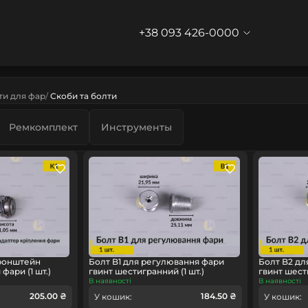
+38 093 426-0000
ти для фар
Скоби та болти
Ремкомплект
Инструменты
ронштейн
Болт B1 для регулювання фари
Болт B2 дл
фари (1 шт.)
гвинт шестигранний (1 шт.)
гвинт шести
В наявності
В наявності
205.00 ₴
184.50 ₴
У кошик:
У кошик: