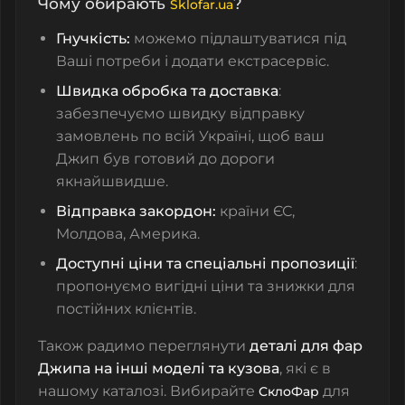
Чому обирають
?
Sklofar.ua
Гнучкість:
можемо підлаштуватися під
Ваші потреби і додати екстрасервіс.
Швидка обробка та доставка
:
забезпечуємо швидку відправку
замовлень по всій Україні, щоб ваш
Джип був готовий до дороги
якнайшвидше.
Відправка закордон:
країни ЄС,
Молдова, Америка.
Доступні ціни та спеціальні пропозиції
:
пропонуємо вигідні ціни та знижки для
постійних клієнтів.
Також радимо переглянути
деталі для фар
Джипа на інші моделі та кузова
, які є в
нашому каталозі. Вибирайте
для
СклоФар