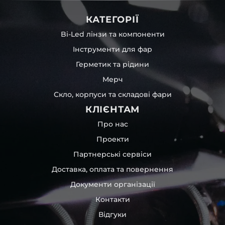
КАТЕГОРІЇ
Bi-Led лінзи та компоненти
Інструменти для фар
Герметик та рідини
Мерч
Скло, корпуси та складові фари
КЛІЄНТАМ
Про нас
Проекти
Партнерські сервіси
Доставка, оплата та повернення
Документи організації
Контакти
Відгуки