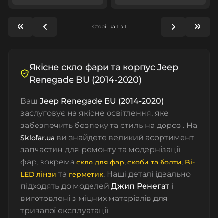
Сторінка 1 з 1
Якісне скло фари та корпус Jeep
Renegade BU (2014-2020)
Ваш
Jeep Renegade BU (2014-2020)
заслуговує на якісне освітлення, яке
забезпечить безпеку та стиль на дорозі. На
ви знайдете великий асортимент
Sklofar.ua
запчастин для ремонту та модернізації
фар, зокрема
,
,
скло для фар
cкоби та болти
Bi-
та
. Наші деталі ідеально
LED лінзи
герметик
підходять до моделей
Джип
Ренегат
і
виготовлені з міцних матеріалів для
тривалої експлуатації.