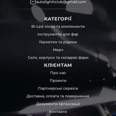
autolighttclub@gmail.com
КАТЕГОРІЇ
Bi-Led лінзи та компоненти
Інструменти для фар
Герметик та рідини
Мерч
Скло, корпуси та складові фари
КЛІЄНТАМ
Про нас
Проекти
Партнерські сервіси
Доставка, оплата та повернення
Документи організації
Контакти