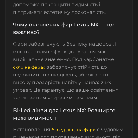
допоможе покращити видимість і
підтримати естетичну досконалість.
Чому оновлення фар Lexus NX — це
важливо?
Фари забезпечують безпеку на дорозі, і
їхнє правильне функціонування має
вирішальне значення.
Полікарбонатне
забезпечує стійкість до
скло на фарах
подряпин і пошкоджень, зберігаючи
високу прозорість навіть у найважчих
умовах. Це гарантує, що ваше освітлення
залишається яскравим та чітким.
Bi-Led лінзи для Lexus NX: Розширте
межі видимості
Встановлення
є чудовим
бі лед лінз на фари
рішенням для покращення видимості під