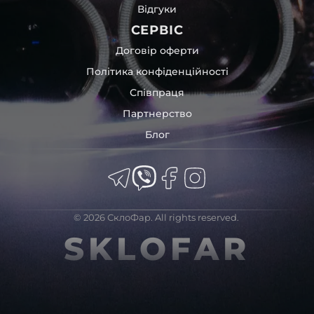
Відгуки
СЕРВІС
Договір оферти
Політика конфіденційності
Співпраця
Партнерство
Блог
© 2026 СклоФар. All rights reserved.
SKLOFAR