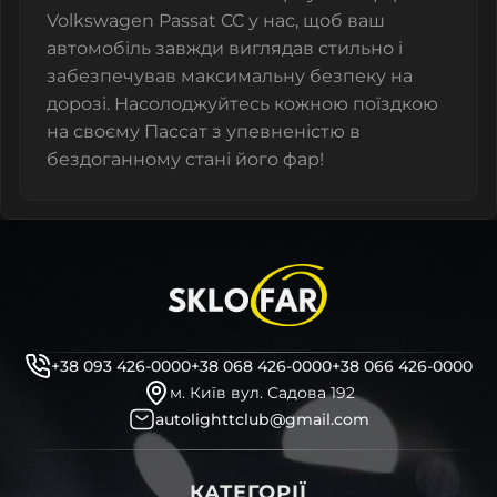
Volkswagen Passat CC у нас, щоб ваш
автомобіль завжди виглядав стильно і
забезпечував максимальну безпеку на
дорозі. Насолоджуйтесь кожною поїздкою
на своєму Пассат з упевненістю в
бездоганному стані його фар!
+38 093 426-0000
+38 068 426-0000
+38 066 426-0000
м. Київ вул. Садова 192
autolighttclub@gmail.com
КАТЕГОРІЇ