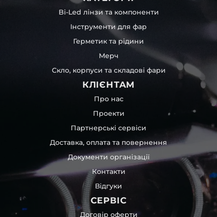
Bi-Led лінзи та компоненти
Інструменти для фар
Герметик та рідини
Мерч
Скло, корпуси та складові фари
КЛІЄНТАМ
Про нас
Проекти
Партнерські сервіси
Доставка, оплата та повернення
Документи організації
Контакти
Відгуки
СЕРВІС
Договір оферти