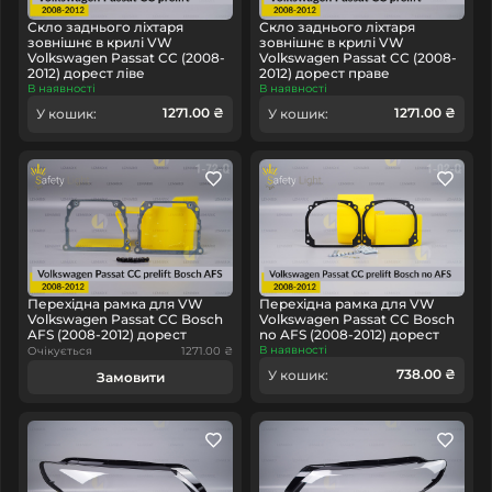
Скло заднього ліхтаря
Скло заднього ліхтаря
зовнішнє в крилі VW
зовнішнє в крилі VW
Volkswagen Passat CC (2008-
Volkswagen Passat CC (2008-
2012) дорест ліве
2012) дорест праве
В наявності
В наявності
1271.00 ₴
1271.00 ₴
У кошик:
У кошик:
Перехідна рамка для VW
Перехідна рамка для VW
Volkswagen Passat CC Bosch
Volkswagen Passat CC Bosch
AFS (2008-2012) дорест
no AFS (2008-2012) дорест
В наявності
Очікується
1271.00 ₴
738.00 ₴
У кошик:
Замовити