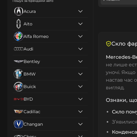
Пошук за брендами авто
Acura
Aito
Alfa Romeo
Скло фар
Audi
Mercedes‑B
Bentley
не лише ест
уночі. Якщо
BMW
настав час 
Buick
вигляд.
BYD
Ознаки, що
Cadillac
Скло пом
З’явилис
Changan
Конденса
Chery