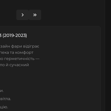
 (2019-2023)
зайн фари відіграє
зпека та комфорт
но герметичність —
ло й сучасний
и.
вітла.
цію.