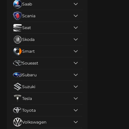
Saab
Scania
Seat
Skoda
Smart
Soueast
Subaru
Suzuki
Tesla
Toyota
Volkswagen