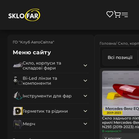
ГО "Клуб АвтоСвітла"
Головна
Скло, корп
Меню сайту
Всі позиції
Скло, корпуси та
складові фари
Bi-Led лінзи та
компоненти
Інструменти для фар
Герметик та рідини
Скло заднього ліх
крилі Mercedes-Be
Мерч
N293 (2019-2023) лі
В наявності
У кошик: