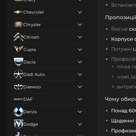
Встанов
Chevrolet
Пропозиці
Chrysler
Якісне
ск
Citroen
Корпуси 
Потужні
L
Cupra
Професій
Dacia
пічка т
Dadi Auto
ножі, щ
витратн
Daewoo
Чому обир
DAF
Понад 60
Denza
Щоденні 
Dodge
Профконс