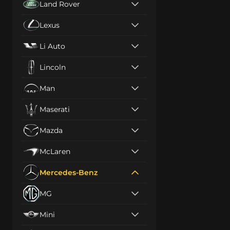
Land Rover
Lexus
Li Auto
Lincoln
Man
Maserati
Mazda
McLaren
Mercedes-Benz
MG
Mini