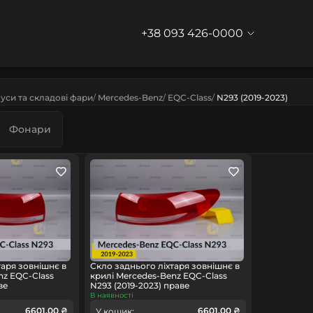
+38 093 426-0000
уси та складові фари
Mercedes-Benz
EQC-Class
N293 (2019-2023)
Фонари
таря зовнішнє в
Скло заднього ліхтаря зовнішнє в
nz EQC-Class
крилі Mercedes-Benz EQC-Class
ве
N293 (2019-2023) праве
В наявності
6601.00 ₴
6601.00 ₴
У кошик: