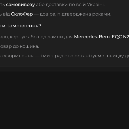
сть
самовивозу
або доставки по всій Україні.
ь від
СклоФар
— довіра, підтверджена роками.
ти замовлення?
кло, корпус або лед лампи для
Mercedes‑Benz EQC N
овар до кошика.
 оформлення — і ми з радістю організуємо швидку до