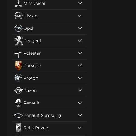
Mitsubishi
Nissan
Opel
Peugeot
Polestar
Porsche
Proton
Ravon
Renault
Renault Samsung
Rolls Royce