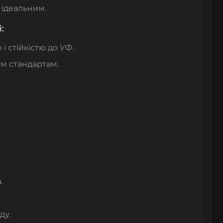
 ідеальним.
:
і стійкістю до УФ.
им стандартам.
.
ду.