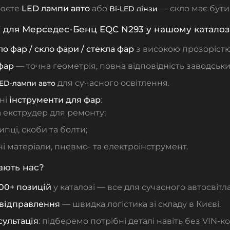
люєте
LED лампи авто
або
— скло має бути
Bi‑LED лінзи
ї для
Мерседес-Бенц
EQC N293 у нашому каталозі
ло фар / скло фари / стекла фар
з високою прозорістю 
фар
— точна геометрія, повна відповідність заводськ
для сучасного освітлення.
ED‑лампи авто
ні
інструменти для фар
:
а екструдер для ремонту;
ипці, скоби та болти;
і матеріали, пневмо‑ та електроінструмент.
ають нас?
00+ позицій
у каталозі — все для сучасного автосвітла
відправлення
— швидка логістика зі складу в Києві.
ультація
: підберемо потрібні деталі навіть без VIN‑ко