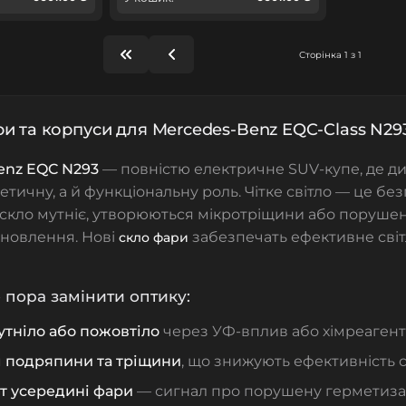
Сторінка 1 з 1
и та корпуси для Mercedes-Benz EQC-Class N293
enz EQC N293
— повністю електричне SUV‑купе, де ди
етичну, а й функціональну роль. Чітке світло — це бе
 скло мутніє, утворюються мікротріщини або поруше
оновлення. Нові
забезпечать ефективне світ
скло фари
 пора замінити оптику:
утніло або пожовтіло
через УФ‑вплив або хімреагент
я
подряпини та тріщини
, що знижують ефективність с
т усередині фари
— сигнал про порушену герметиза