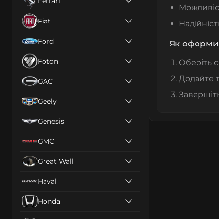
Ferrari
Можливі
Fiat
Надійніст
Ford
Як оформи
Foton
Оберіть с
Додайте т
GAC
Завершіть
Geely
Genesis
GMC
Great Wall
Haval
Honda