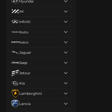
Hyundai
IM
Infiniti
Isuzu
Iveco
Jaguar
Jeep
Jetour
Kia
Lamborghini
Lancia