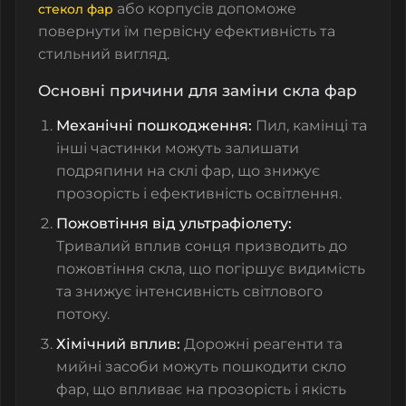
або корпусів допоможе
стекол фар
повернути їм первісну ефективність та
стильний вигляд.
Основні причини для заміни скла фар
Механічні пошкодження:
Пил, камінці та
інші частинки можуть залишати
подряпини на
склі фар
, що знижує
прозорість і ефективність освітлення.
Пожовтіння від ультрафіолету:
Тривалий вплив сонця призводить до
пожовтіння скла, що погіршує видимість
та знижує інтенсивність світлового
потоку.
Хімічний вплив:
Дорожні реагенти та
мийні засоби можуть пошкодити
скло
фар
, що впливає на прозорість і якість