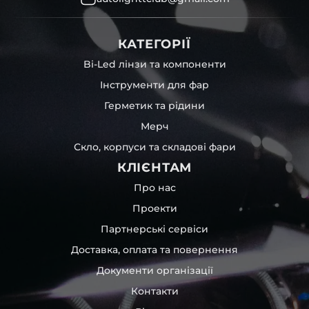
КАТЕГОРІЇ
Bi-Led лінзи та компоненти
Інструменти для фар
Герметик та рідини
Мерч
Скло, корпуси та складові фари
КЛІЄНТАМ
Про нас
Проекти
Партнерські сервіси
Доставка, оплата та повернення
Документи організації
Контакти