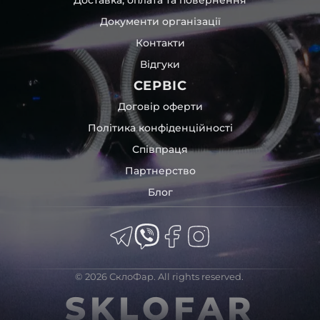
Документи організації
Контакти
Відгуки
СЕРВІС
Договір оферти
Політика конфіденційності
Співпраця
Партнерство
Блог
© 2026 СклоФар. All rights reserved.
SKLOFAR