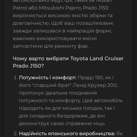
автомобільної індустрії, таких як Nissan
Patrol або Mitsubishi Pajero, Prado J150
вирізняється високою якістю збірки та
довговічністю. Щоб ваш позашляховик
завжди залишався в найкращій формі,
важливо використовувати якісні
запчастини для ремонту фар.
Чому варто вибрати Toyota Land Cruiser
Prado J150?
Потужність і комфорт:
Прадо 150, як і
його "старший брат" Ленд Крузер 200,
пропонує ідеальне поєднання
потужності та комфорту. Цей автомобіль
підходить як для міських поїздок, так і
для складного бездоріжжя, де він
демонструє свою справжню міць.
Надійність японського виробництва:
Як