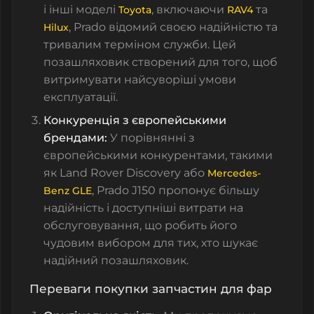
і інші моделі
, включаючи
та
Toyota
RAV4
, Prado відомий своєю надійністю та
Hilux
тривалим терміном служби. Цей
позашляховик створений для того, щоб
витримувати найсуворіші умови
експлуатації.
Конкуренція з європейськими
брендами:
У порівнянні з
європейськими конкурентами, такими
як Land Rover Discovery або
Mercedes-
, Prado J150 пропонує більшу
Benz GLE
надійність і доступніші витрати на
обслуговування, що робить його
чудовим вибором для тих, хто шукає
надійний позашляховик.
Переваги покупки запчастин для фар