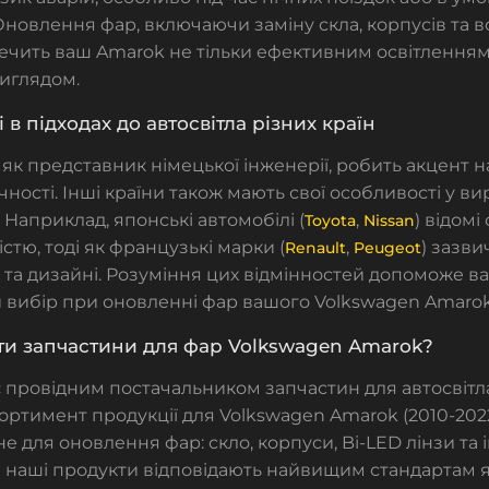
Оновлення фар, включаючи заміну скла, корпусів та 
печить ваш Amarok не тільки ефективним освітленням
иглядом.
 в підходах до автосвітла різних країн
як представник німецької інженерії, робить акцент на
ічності. Інші країни також мають свої особливості у в
 Наприклад, японські автомобілі (
,
) відомі
Toyota
Nissan
стю, тоді як французькі марки (
,
) зазв
Renault
Peugeot
 та дизайні. Розуміння цих відмінностей допоможе в
 вибір при оновленні фар вашого Volkswagen Amarok
и запчастини для фар Volkswagen Amarok?
 є провідним постачальником запчастин для автосвітл
ртимент продукції для Volkswagen Amarok (2010-2022
не для оновлення фар: скло, корпуси, Bi-LED лінзи та
і наші продукти відповідають найвищим стандартам я