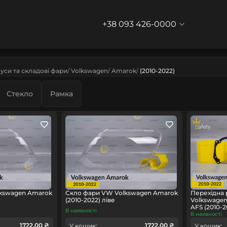
+38 093 426-0000
уси та складові фари
Volkswagen
Amarok
(2010-2022)
Стекло
Рамка
kswagen Amarok
Скло фари VW Volkswagen Amarok
Перехідна
(2010-2022) ліве
Volkswagen
AFS (2010-2
В наявності
В наявності
1722.00 ₴
1722.00 ₴
У кошик:
У кошик: