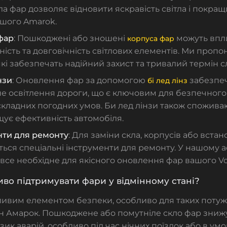
ла фар дозволяє відновити яскравість світла і покра
ашого Amarok.
фар
: Пошкоджені або зношені
можуть впл
корпуса фар
ість та довговічність світлових елементів. Ми пропо
які забезпечать надійний захист та тривалий термін 
нзи
: Оновлення фар за допомогою
забезпеч
бі лед лінз
е освітлення дороги, що є ключовим для безпечного
 складних погодних умов. Би лед лінзи також спожива
ує ефективність автомобіля.
нти для ремонту
: Для заміни скла, корпусів або вста
ься спеціальні інструменти для ремонту. У нашому 
все необхідне для якісного оновлення фар вашого V
во підтримувати фари у відмінному стані?
ивим елементом безпеки, особливо для таких потужн
 Амарок. Пошкоджене або помутніле скло фар знижу
зик аварій, особливо під час нічних поїздок або в умо