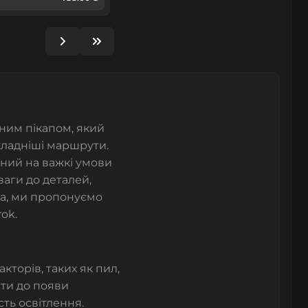
жним пікапом, який
складніші маршрути.
аний на важкі умови
ваги до деталей,
тла, ми пропонуємо
ok.
кторів, таких як пил,
ти до появи
ть освітлення.