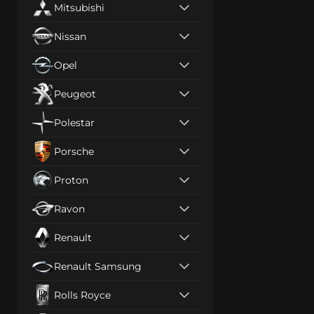
Mitsubishi
Nissan
Opel
Peugeot
Polestar
Porsche
Proton
Ravon
Renault
Renault Samsung
Rolls Royce