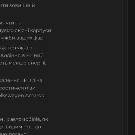
щити зовнішній
инути на
нуємо якісні корпуси
служби ваших фар.
ує потужне і
 водіння в нічний
ють менше енергії,
новлення LED лінз
асортименті ви
olkswagen Amarok.
их автомобілів, як
є видимість, що
вах поганої