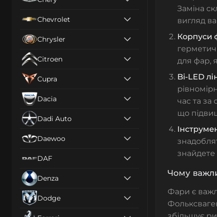
Заміна ск
Chevrolet
вигляд в
Корпуси 
Chrysler
герметичн
Citroen
для фар, 
Bi-LED лі
Cupra
рівномірн
Dacia
час та за
що підвищ
Dadi Auto
Інструме
Daewoo
знадоблят
знайдете 
DAF
Чому важли
Denza
Фари є важл
Dodge
Фольксваген
збільшує ри