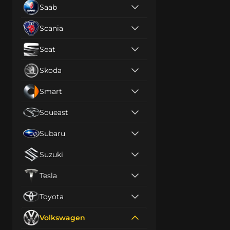
Saab
Scania
Seat
Skoda
Smart
Soueast
Subaru
Suzuki
Tesla
Toyota
Volkswagen