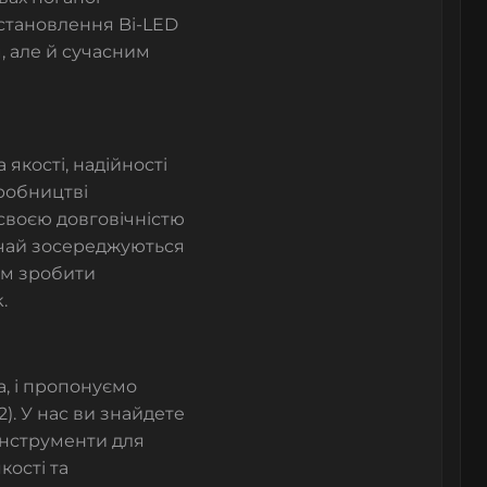
встановлення Bi-LED
, але й сучасним
 якості, надійності
иробництві
 своєю довговічністю
ичай зосереджуються
ам зробити
.
а, і пропонуємо
). У нас ви знайдете
 інструменти для
кості та