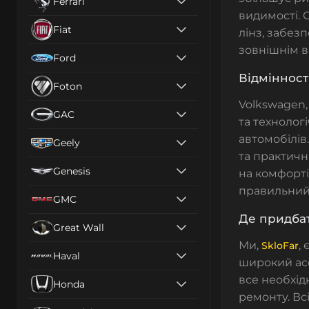
Ferrari
видимості. 
Fiat
лінз, забез
зовнішнім в
Ford
Відмінності
Foton
Volkswagen, 
GAC
та технолог
автомобілів.
Geely
та практичні
Genesis
на комфорті
правильний
GMC
Де придбат
Great Wall
Ми,
,
SkloFar
Haval
широкий асо
все необхід
Honda
ремонту. Вс