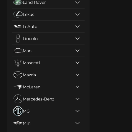
Land Rover
Lexus
Li Auto
Lincoln
Man
Maserati
Mazda
McLaren
Mercedes-Benz
MG
Mini