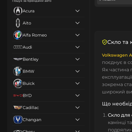
Пошук за брендами авто
Acura
Aito
Alfa Romeo
Скло та 
Audi
Volkswagen 
Bentley
поєднує в со
Як частина 
BMW
експлуатаці
Buick
зокрема ста
широкий ви
BYD
Що необхі
Cadillac
Скло для
Changan
камінці 
подряпин,
Chery