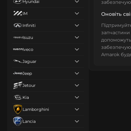
Hyundai
забезпечую
IM
Оновіть св
Підтримуйте
Infiniti
запчастини 
Isuzu
допоможуть 
забезпечуюч
Iveco
Amarok буде
Jaguar
Jeep
Jetour
Kia
Lamborghini
Lancia