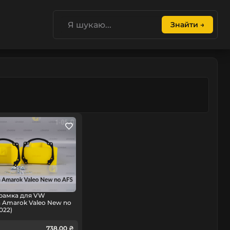
Знайти →
 рамка для VW
 Amarok Valeo New no
022)
738.00 ₴