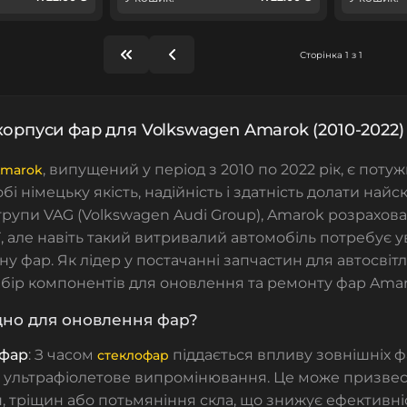
Сторінка 1 з 1
корпуси фар для Volkswagen Amarok (2010-2022)
, випущений у період з 2010 по 2022 рік, є поту
Amarok
бі німецьку якість, надійність і здатність долати най
групи VAG (Volkswagen Audi Group), Amarok розрахов
ї, але навіть такий витривалий автомобіль потребує у
ну фар. Як лідер у постачанні запчастин для автосві
бір компонентів для оновлення та ремонту фар Amar
дно для оновлення фар?
 фар
: З часом
піддається впливу зовнішніх фа
стеклофар
та ультрафіолетове випромінювання. Це може призвес
 тріщин або потьмяніння скла, що знижує ефективніс