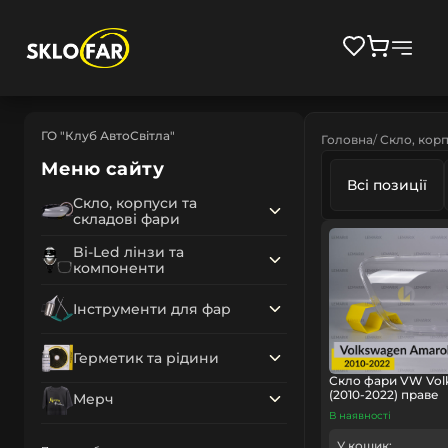
ГО "Клуб АвтоСвітла"
Головна
Скло, корп
Меню сайту
Всі позиції
Скло, корпуси та
складові фари
Bi-Led лінзи та
компоненти
Інструменти для фар
Герметик та рідини
Скло фари VW Vol
(2010-2022) праве
Мерч
В наявності
У кошик: