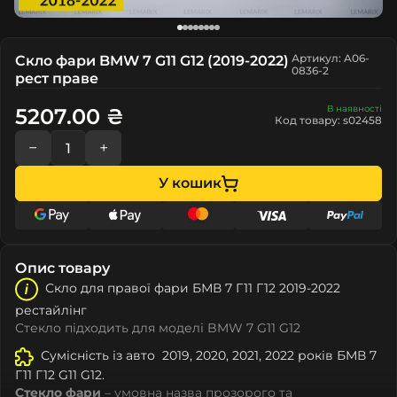
Артикул: A06-
Скло фари BMW 7 G11 G12 (2019-2022)
0836-2
рест праве
В наявності
5207.00 ₴
Код товару: s02458
−
+
У кошик
Опис товару
Скло для правої фари БМВ 7 Г11 Г12 2019-2022
рестайлінг
Стекло підходить для моделі BMW 7 G11 G12
Сумісність із авто 2019, 2020, 2021, 2022 років БМВ 7
Г11 Г12 G11 G12.
Стекло фари
– умовна назва прозорого та