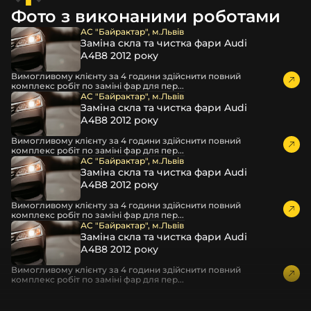
захисної стрейч-плівки, потім у додаткову плівку з
Фото з виконаними роботами
повітрям – і все це повноцінно захищає скло фари під
час перевезення та цілком прибирає вірогідність
АС "Байрактар", м.Львів
Заміна скла та чистка фари Audi
пошкодження товару внаслідок механічних впливів під
А4В8 2012 року
час транспортування поштою.
Детальніше про доставку…
Вимогливому клієнту за 4 години здійснити повний
комплекс робіт по заміні фар для пер...
Комплектація товару виробника та зовнішній вигляд
АС "Байрактар", м.Львів
Заміна скла та чистка фари Audi
товару можуть відрізнятися від фотографій,
А4В8 2012 року
представлених на сайті.
Вимогливому клієнту за 4 години здійснити повний
Якщо ви шукаєте такі послуги, як заміна скла фари,
комплекс робіт по заміні фар для пер...
розпакування та перепакування фар, відновлення та
АС "Байрактар", м.Львів
Заміна скла та чистка фари Audi
ремонт фар, заміна лінз Xenon LED BI-LED, ремонт скла,
А4В8 2012 року
корпусу та кріплення фари, налаштування світла,
коригування, діагностика та полірування фари, наші
Вимогливому клієнту за 4 години здійснити повний
комплекс робіт по заміні фар для пер...
партнерські сервіси готові надати допомогу по всій
АС "Байрактар", м.Львів
Україні.
Заміна скла та чистка фари Audi
А4В8 2012 року
Ми опанували мистецтво автосвітла, і це підтвердять
тисячі задоволених клієнтів. Розмаїття вибору, постійна
Вимогливому клієнту за 4 години здійснити повний
комплекс робіт по заміні фар для пер...
наявність на складі, свіжі поступлення, доступна ціна,
швидке доставлення та висока якість товарів!