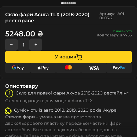
Артикул: A01-
Скло фари Acura TLX (2018-2020)
0003-2
рест праве
В наявності
5248.00 ₴
Код товару: s17755
−
+
У кошик
Опис товару
Скло для правої фари Акура 2018-2020 рестайлінг
Стекло підходить для моделі Acura TLX
Сумісність із авто 2018, 2019, 2020 років Акура.
Стекло фари
– умовна назва прозорого та
двокольорового пластику передньої частини фари
автомобіля. Все скло надходить безпосередньо з
фабрик Тайваню та Китаю – якісне, абсолютно нове,