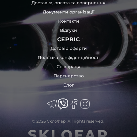
сколи;
Доставка, оплата та повернення
тріщини;
Документи організації
пожовтіння;
підпотівання;
Контакти
помутніння.
Відгуки
Можна зробити заміну лише скла фари. Зазвичай
СЕРВІС
цього достатньо, щоб вона виглядала як нова. За час
роботи нашої компанії
ми допомогли відновити понад
Договір оферти
100 000 фар на всі види іномарок
, як от:
Мeрceдec
,
Політика конфіденційності
Хонда
та інших марок.
Співпраця
Працюємо без перерв та вихідних. Окрім приватних
клієнтів співпрацюємо із сервісами по ремонту
Партнерство
автомобільної оптики, сервісами технічного
Блог
обслуговування широкого профілю, автомобільними
дилерами, станціями СТО, детейлінг-студіями,
професійними авто ательє, автосалонами, авто
площадками, автомагазинами тощо.
Ми маємо понад
7815
різних товарів для передньої
© 2026 СклоФар. All rights reserved.
оптики (світло фари) всіх типів: ксенон та біксенон, лед
SKLOFAR
та білед, галоген, матрикс, лазер, LED та BI-LED, Full
Led, adaptive LED, Matrix, Digital Light, Laser – для різних