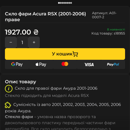
Артикул: A01-
Скло фари Acura RSX (2001-2006)
0007-2
праве
В наявності
1927.00 ₴
Код товару: s18955
−
+
У кошик
Опис товару
Скло для правої фари Акура 2001-2006
Стекло підходить для моделі Acura RSX
Сумісність із авто 2001, 2002, 2003, 2004, 2005, 2006
років Акура.
Стекло фари
– умовна назва прозорого та
двокольорового пластику передньої частини фари
автомобіля. Все скло надходить безпосередньо з