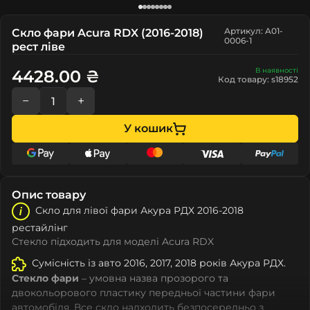
Артикул: A01-
Скло фари Acura RDX (2016-2018)
0006-1
рест ліве
В наявності
4428.00 ₴
Код товару: s18952
−
+
У кошик
Опис товару
Скло для лівої фари Акура РДХ 2016-2018
рестайлінг
Стекло підходить для моделі Acura RDX
Сумісність із авто 2016, 2017, 2018 років Акура РДХ.
Стекло фари
– умовна назва прозорого та
двокольорового пластику передньої частини фари
автомобіля. Все скло надходить безпосередньо з