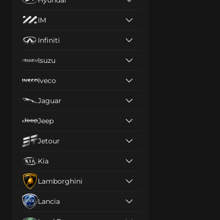
IM
Infiniti
Isuzu
Iveco
Jaguar
Jeep
Jetour
Kia
Lamborghini
Lancia