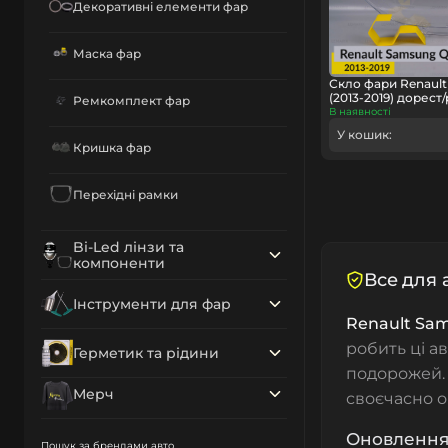
Декоративні елементи фар
Маска фар
Скло фари Renaul
(2013-2019) дорест
Ремкомплект фар
В наявності
У кошик:
Кришка фар
Перехідні рамки
Bi-Led лінзи та
компоненти
Все для 
Інструменти для фар
Renault Sa
робить ці а
Герметик та рідини
подорожей.
Мерч
своєчасно о
Оновлення 
Пошук за брендами авто