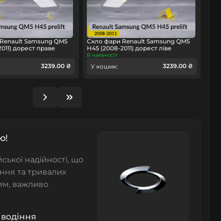
 Renault Samsung QM5
Скло фари Renault Samsung QM5
2011) дорест праве
H45 (2008-2011) дорест ліве
В наявності
3239.00 ₴
3239.00 ₴
У кошик:
ю!
ської надійності, що
іння та тривалих
им, важливо
 водіння