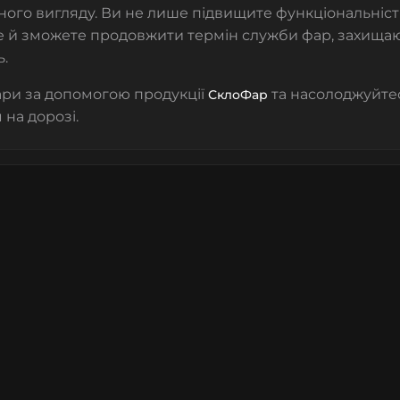
ного вигляду. Ви не лише підвищите функціональніст
е й зможете продовжити термін служби фар, захищаюч
ь.
ари за допомогою продукції
та насолоджуйтес
СклоФар
 на дорозі.