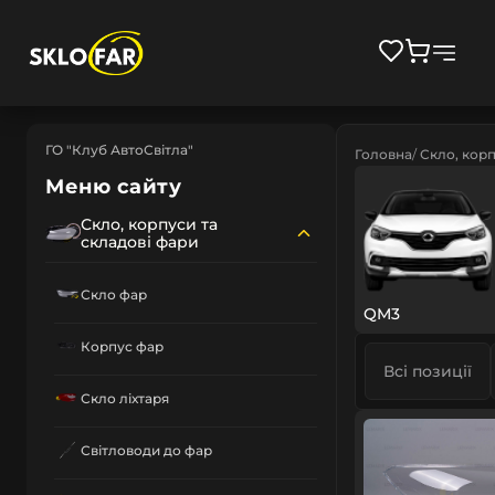
ГО "Клуб АвтоСвітла"
Головна
Скло, корп
Меню сайту
Скло, корпуси та
складові фари
Скло фар
QM3
Корпус фар
Всі позиції
Скло ліхтаря
Світловоди до фар