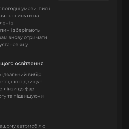
 погодні умови, пил і
ня і вплинути на
лені з
пин і зберігають
 вам знову отримати
 установки у
ащого освітлення
 ідеальний вибір.
(стг), що підвищує
ed лінзи до фар
огу та підвищуючи
вашому автомобілю