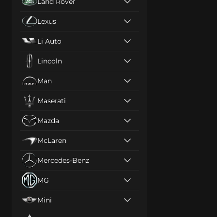
Land Rover
Lexus
Li Auto
Lincoln
Man
Maserati
Mazda
McLaren
Mercedes-Benz
MG
Mini