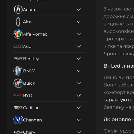
З часом
скл
Acura
дорожнє смі
Aito
видимість п
високоякісн
Alfa Romeo
прозорість 
чітке та яс
Audi
бронеплівку
Bentley
Bi-Led лін
BMW
Якщо ви пр
Buick
Вони забезпе
комфорт вод
BYD
гарантують 
безпеку на 
Cadillac
Як оновле
Changan
Окрім удос
Chery