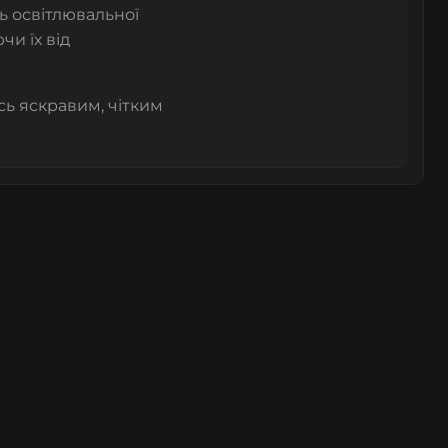
ь освітлювальної
и їх від
ь яскравим, чітким