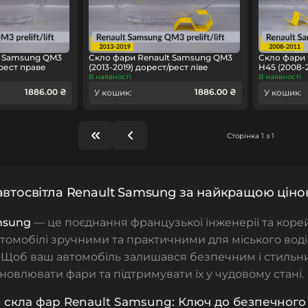
t Samsung QM3
Скло фари Renault Samsung QM3
Скло фари
/рест праве
(2013-2019) дорест/рест ліве
H45 (2008-
В наявності
В наявності
1886.00 ₴
1886.00 ₴
У кошик:
У кошик:
Сторінка 1 з 1
автосвітла Renault Samsung за найкращою ціно
msung
— це поєднання французької інженерії та корей
втомобілі зручними та практичними для міського вод
 Щоб ваш автомобіль залишався безпечним і стильн
новлювати фари та підтримувати їх у чудовому стані.
скла фар Renault Samsung: Ключ до безпечного