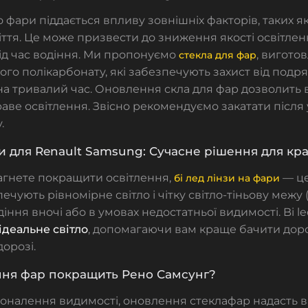
о фари
піддається впливу зовнішніх факторів, таких як
ття. Це може призвести до зниження якості освітлен
ід час водіння. Ми пропонуємо
, виготов
стекла для фар
ого полікарбонату, які забезпечують захист від подря
на тривалий час. Оновлення скла для фар дозволить
краве освітлення. Звісно рекомендуємо закатати після
.
зи для Renault Samsung: Сучасне рішення для кр
агнете покращити освітлення,
— це
бі лед лінзи на фари
чують рівномірне світло і чітку світло-тіньову межу 
іння вночі або в умовах недостатньої видимості.
Bi l
ідеальне світло
, допомагаючи вам краще бачити дор
дорозі.
ння фар покращить Рено Самсунг?
коналення видимості, оновлення
стеклафар
надасть 