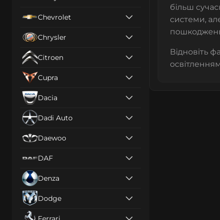
більш сучас
Chevrolet
системи, ал
пошкоджен
Chrysler
Відновіть ф
Citroen
освітленням
Cupra
Dacia
Dadi Auto
Daewoo
DAF
Denza
Dodge
Ferrari