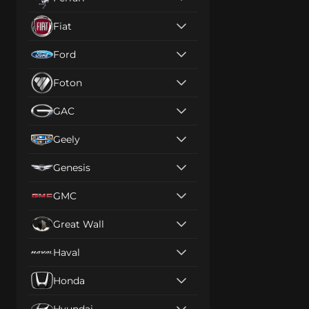
Fiat
Ford
Foton
GAC
Geely
Genesis
GMC
Great Wall
Haval
Honda
Hyundai