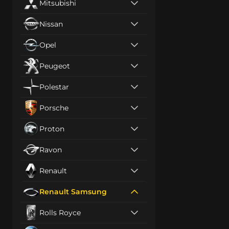
Mitsubishi
Nissan
Opel
Peugeot
Polestar
Porsche
Proton
Ravon
Renault
Renault Samsung
Rolls Royce