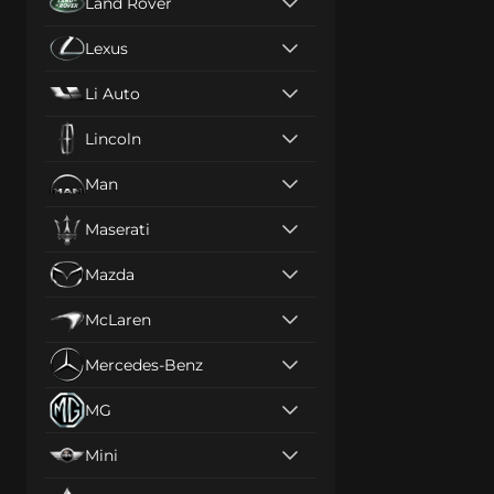
Land Rover
Lexus
Li Auto
Lincoln
Man
Maserati
Mazda
McLaren
Mercedes-Benz
MG
Mini