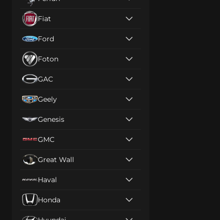
Fiat
Ford
Foton
GAC
Geely
Genesis
GMC
Great Wall
Haval
Honda
Hyundai