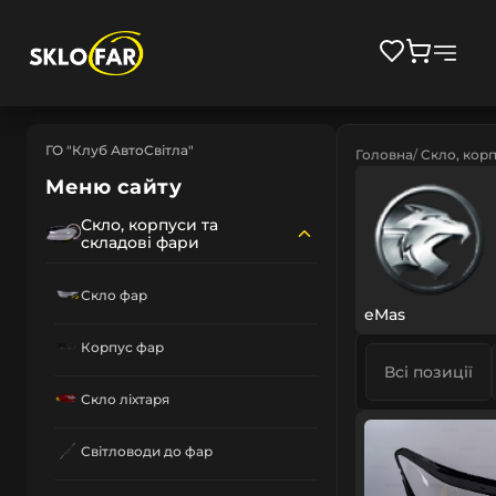
ГО "Клуб АвтоСвітла"
Головна
Скло, корп
Меню сайту
Скло, корпуси та
складові фари
Скло фар
eMas
Корпус фар
Всі позиції
Скло ліхтаря
Світловоди до фар