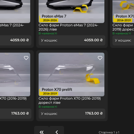
eMas 7 (2024-
Скло фари Proton eMas 7 (2024-
Скло фари 
2026) ліве
2019) доре
В наявності
В наявності
4059.00 ₴
4059.00 ₴
У кошик:
У кошик:
70 (2016-2019)
Скло фари Proton X70 (2016-2019)
дорест ліве
В наявності
1763.00 ₴
1763.00 ₴
У кошик:
Сторінка 1 з 1