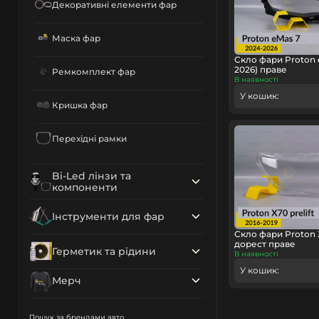
Декоративні елементи фар
Маска фар
Скло фари Proton 
2026) праве
Ремкомплект фар
В наявності
У кошик:
Кришка фар
Перехідні рамки
Bi-Led лінзи та
компоненти
Інструменти для фар
Скло фари Proton X
дорест праве
Герметик та рідини
В наявності
У кошик:
Мерч
Пошук за брендами авто