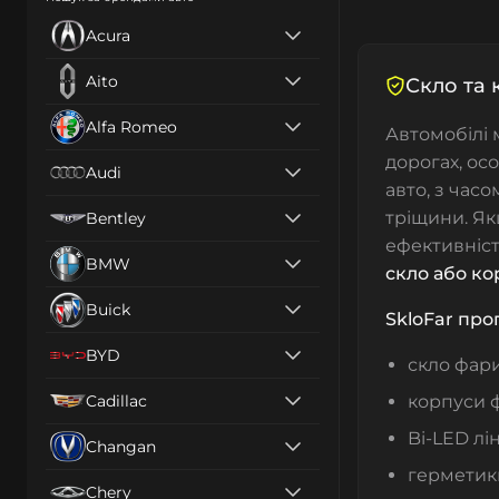
Acura
Aito
Скло та 
Alfa Romeo
Автомобілі
дорогах, ос
Audi
авто, з час
тріщини. Як
Bentley
ефективніст
BMW
скло або ко
Buick
SkloFar про
BYD
скло фар
Cadillac
корпуси ф
Bi-LED лін
Changan
герметики
Chery