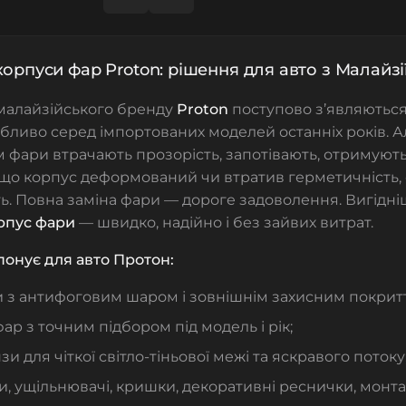
корпуси фар Proton: рішення для авто з Малайзії
 малайзійського бренду
Proton
поступово з’являються
обливо серед імпортованих моделей останніх років. Але
ом фари втрачають прозорість, запотівають, отримую
що корпус деформований чи втратив герметичність, 
ь. Повна заміна фари — дороге задоволення. Вигідн
рпус фари
— швидко, надійно і без зайвих витрат.
понує для авто Протон:
и з антифоговим шаром і зовнішнім захисним покрит
ар з точним підбором під модель і рік;
зи для чіткої світло-тіньової межі та яскравого потоку
, ущільнювачі, кришки, декоративні реснички, монт