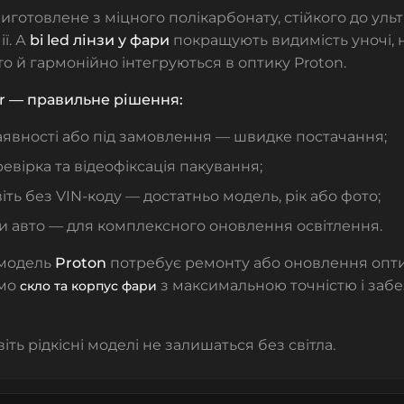
иготовлене з міцного полікарбонату, стійкого до ультр
ії. А
bi led лінзи у фари
покращують видимість уночі, 
вто й гармонійно інтегруються в оптику Proton.
r — правильне рішення:
аявності або під замовлення — швидке постачання;
евірка та відеофіксація пакування;
віть без VIN-коду — достатньо модель, рік або фото;
и авто — для комплексного оновлення освітлення.
модель
Proton
потребує ремонту або оновлення опти
емо
з максимальною точністю і заб
скло та корпус фари
іть рідкісні моделі не залишаться без світла.