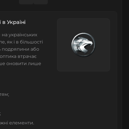
 в Україні
 на українських
, як і в більшості
ть подряпини або
оптика втрачає
іше оновити лише
тям;
;
ажні елементи.