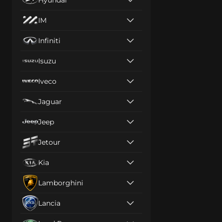
IM
Infiniti
Isuzu
Iveco
Jaguar
Jeep
Jetour
Kia
Lamborghini
Lancia