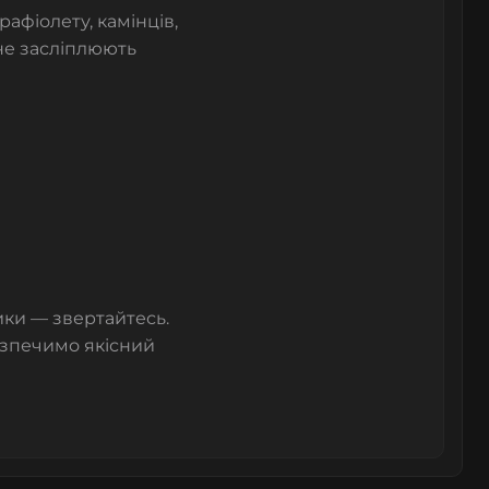
афіолету, камінців,
не засліплюють
ки — звертайтесь.
езпечимо якісний