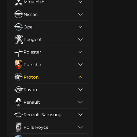
Mitsubishi
Nissan
Opel
Peugeot
Polestar
Porsche
Proton
Ravon
Renault
Renault Samsung
Rolls Royce