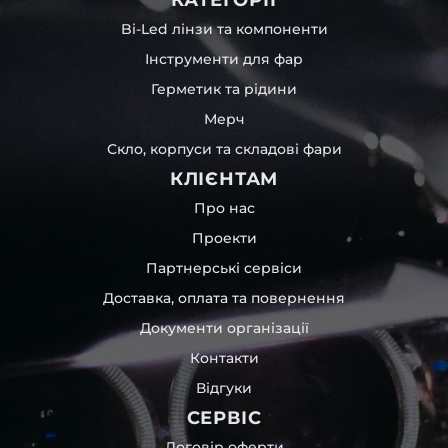
Bi-Led лінзи та компоненти
Інструменти для фар
Герметик та рідини
Мерч
Скло, корпуси та складові фари
КЛІЄНТАМ
Про нас
Проекти
Партнерські сервіси
Доставка, оплата та повернення
Документи організації
Контакти
Відгуки
СЕРВІС
Договір оферти