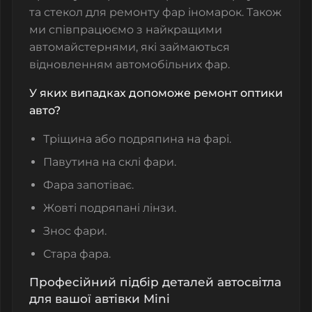
та стекол для ремонту фар іномарок. Також
ми співпрацюємо з найкращими
автомайстернями, які займаються
відновленням автомобільних фар.
У яких випадках допоможе ремонт оптики
авто?
Тріщина або подряпина на фарі.
Павутина на склі фари.
Фара запотіває.
Жовті подряпані лінзи.
Знос фари.
Стара фара.
Професійний підбір деталей автосвітла
для вашої автівки Mini