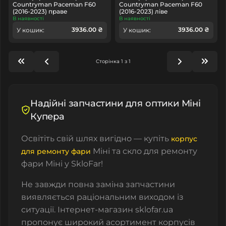
Countryman Paceman F60
Countryman Paceman F60
(2016-2023) праве
(2016-2023) ліве
В наявності
В наявності
3936.00 ₴
3936.00 ₴
У кошик:
У кошик:
Сторінка 1 з 1
Надійні запчастини для оптики Міні
Купера
Освітіть свій шлях вигідно — купіть
корпус
Міні та скло для ремонту
для ремонту фари
фари Міні у SkloFar!
Не завжди повна заміна запчастини
виявляється раціональним виходом із
ситуації. Інтернет-магазин sklofar.ua
пропонує широкий асортимент корпусів