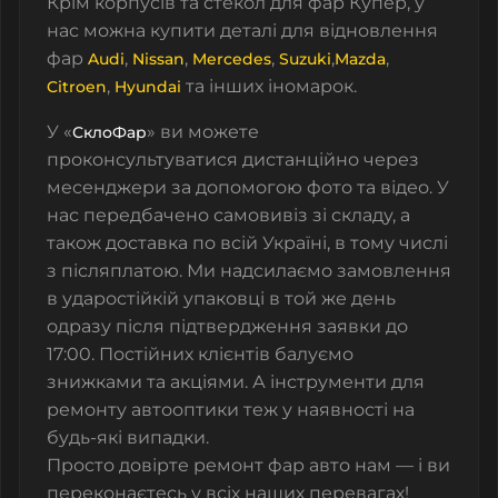
Крім корпусів та стекол для фар Купер, у
нас можна купити деталі для відновлення
фар
,
,
,
,
,
Audi
Nissan
Mercedes
Suzuki
Mazda
,
та інших іномарок.
Citroen
Hyundai
У «
» ви можете
СклоФар
проконсультуватися дистанційно через
месенджери за допомогою фото та відео. У
нас передбачено самовивіз зі складу, а
також доставка по всій Україні, в тому числі
з післяплатою. Ми надсилаємо замовлення
в ударостійкій упаковці в той же день
одразу після підтвердження заявки до
17:00. Постійних клієнтів балуємо
знижками та акціями. А інструменти для
ремонту автооптики теж у наявності на
будь-які випадки.
Просто довірте ремонт фар авто нам — і ви
переконаєтесь у всіх наших перевагах!