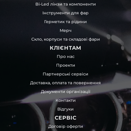
Bi-Led лінзи та компоненти
Інструменти для фар
Герметик та рідини
Мерч
Скло, корпуси та складові фари
КЛІЄНТАМ
Про нас
Проекти
Партнерські сервіси
Доставка, оплата та повернення
Документи організації
Контакти
Відгуки
СЕРВІС
Договір оферти