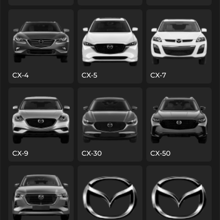
CX-4
CX-5
CX-7
CX-9
CX-30
CX-50