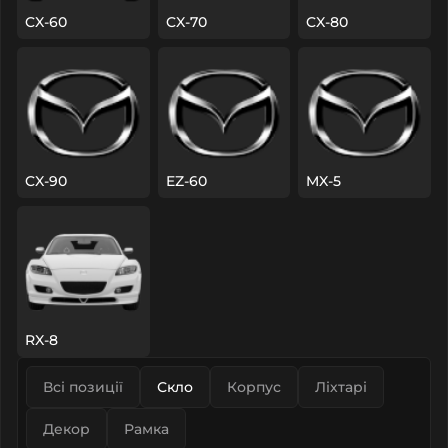
CX-60
CX-70
CX-80
CX-90
EZ-60
MX-5
RX-8
Всі позиції
Скло
Корпус
Ліхтарі
Декор
Рамка