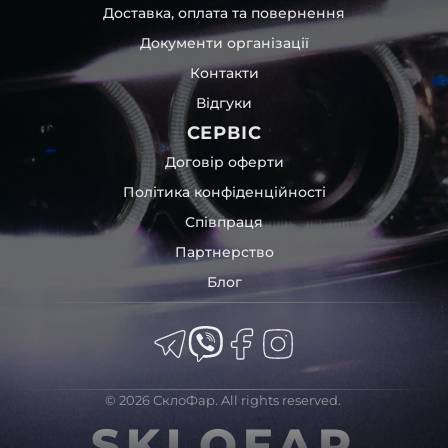
Доставка, оплата та повернення
Документи організації
Контакти
Відгуки
СЕРВІС
Договір оферти
Політика конфіденційності
Співпраця
Партнерство
Блог
© 2026 СклоФар. All rights reserved.
SKLOFAR