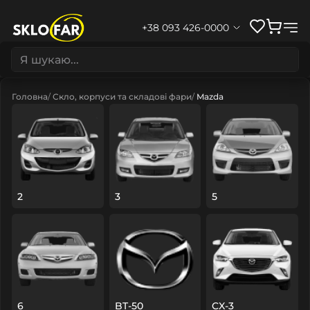
+38 093 426-0000
Головна
Скло, корпуси та складові фари
Mazda
2
3
5
6
BT-50
CX-3