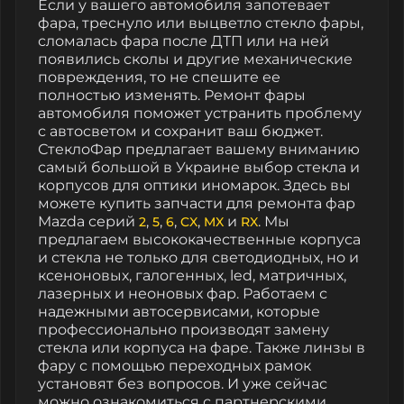
Если у вашего автомобиля запотевает
фара, треснуло или выцветло стекло фары,
сломалась фара после ДТП или на ней
появились сколы и другие механические
повреждения, то не спешите ее
полностью изменять. Ремонт фары
автомобиля поможет устранить проблему
с автосветом и сохранит ваш бюджет.
СтеклоФар предлагает вашему вниманию
самый большой в Украине выбор стекла и
корпусов для оптики иномарок. Здесь вы
можете купить запчасти для ремонта фар
Mazda серий
,
,
,
,
и
. Мы
2
5
6
CX
MX
RX
предлагаем высококачественные корпуса
и стекла не только для светодиодных, но и
ксеноновых, галогенных, led, матричных,
лазерных и неоновых фар. Работаем с
надежными автосервисами, которые
профессионально производят замену
стекла или корпуса на фаре. Также линзы в
фару с помощью переходных рамок
установят без вопросов. И уже сейчас
можно ознакомиться с партнерскими