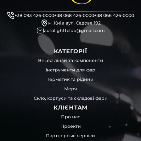
+38 093 426-0000
+38 068 426-0000
+38 066 426-0000
м. Київ вул. Садова 192
autolighttclub@gmail.com
КАТЕГОРІЇ
Bi-Led лінзи та компоненти
Інструменти для фар
Герметик та рідини
Мерч
Скло, корпуси та складові фари
КЛІЄНТАМ
Про нас
Проекти
Партнерські сервіси