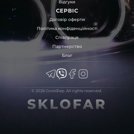
Відгуки
СЕРВІС
Договір оферти
Політика конфіденційності
Співпраця
Партнерство
Блог
© 2026 СклоФар. All rights reserved.
SKLOFAR