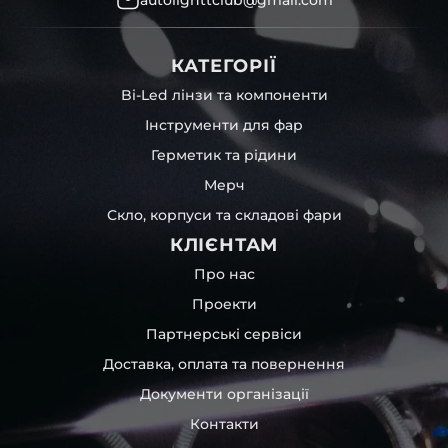
КАТЕГОРІЇ
Bi-Led лінзи та компоненти
Інструменти для фар
Герметик та рідини
Мерч
Скло, корпуси та складові фари
КЛІЄНТАМ
Про нас
Проекти
Партнерські сервіси
Доставка, оплата та повернення
Документи організації
Контакти