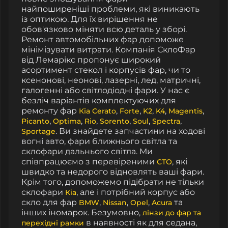
найпоширеніші проблеми, які виникають
із оптикою. Для їх вирішення не
обов'язково міняти всю деталь у зборі.
Ремонт автомобільних фар допоможе
мінімізувати витрати. Компанія СклоФар
від Лемарікс пропонує широкий
асортимент стекол і корпусів фар, чи то
ксенонові, неонові, лазерні, лед, матричні,
галогенні або світлодіодні фари. У нас є
безліч варіантів комплектуючих для
ремонту фар
,
,
,
,
,
Кіа
Cerato
Forte
K2
K4
Magentis
,
,
,
,
,
,
Picanto
Optima
Rio
Sorento
Soul
Spectra
. Ви знайдете запчастини на ходові
Sportage
вогні авто, фари ближнього світла та
склофари дальнього світла. Ми
співпрацюємо з перевіреними
, які
СТО
швидко та недорого відновлять ваші фари.
Крім того, допоможемо підібрати не тільки
склофари
, але і потрібний корпус або
Кіа
скло для фар
,
,
,
та
BMW
Nissan
Opel
Acura
інших іномарок. Безумовно,
лінзи до фар та
в наявності як для седана,
перехідні рамки