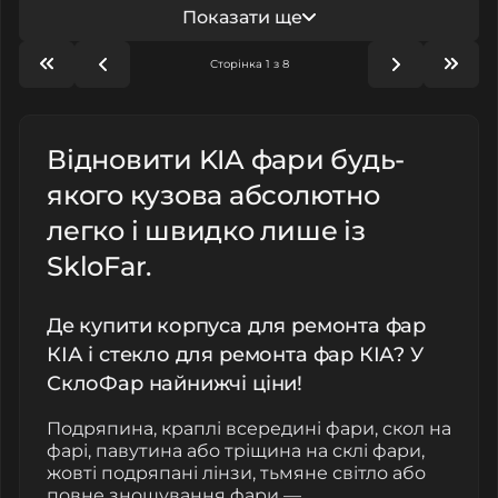
Показати ще
Сторінка 1 з 8
Відновити KIA фари будь-
якого кузова абсолютно
легко і швидко лише із
SkloFar.
Де купити корпуса для ремонта фар
КІА і стекло для ремонта фар КІА? У
СклоФар найнижчі ціни!
Подряпина, краплі всередині фари, скол на
фарі, павутина або тріщина на склі фари,
жовті подряпані лінзи, тьмяне світло або
повне зношування фари —