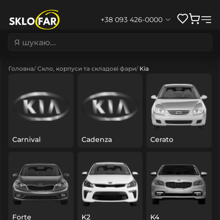
+38 093 426-0000
Головна
Скло, корпуси та складові фари
Kia
Carnival
Cadenza
Cerato
Forte
K2
K4