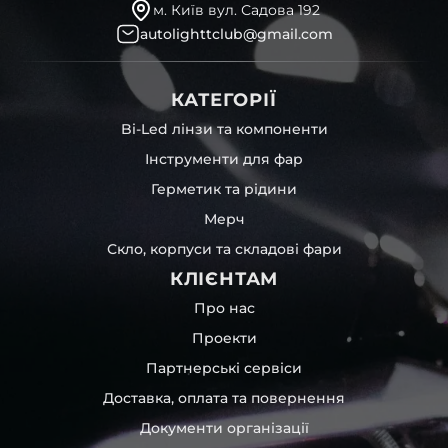
м. Київ вул. Садова 192
autolighttclub@gmail.com
КАТЕГОРІЇ
Bi-Led лінзи та компоненти
Інструменти для фар
Герметик та рідини
Мерч
Скло, корпуси та складові фари
КЛІЄНТАМ
Про нас
Проекти
Партнерські сервіси
Доставка, оплата та повернення
Документи організації