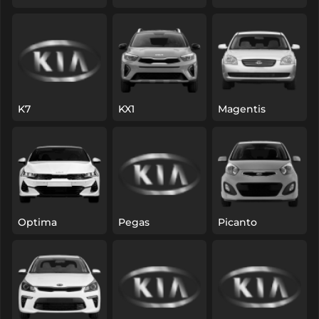
K7
KX1
Magentis
Optima
Pegas
Picanto