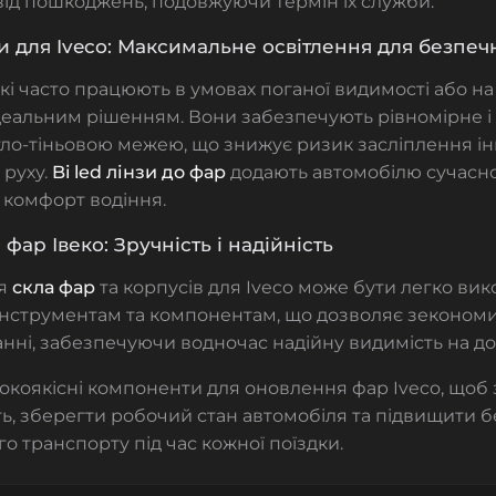
від пошкоджень, подовжуючи термін їх служби.
зи для Iveco: Максимальне освітлення для безпеч
 які часто працюють в умовах поганої видимості або н
деальним рішенням. Вони забезпечують рівномірне і
ітло-тіньовою межею, що знижує ризик засліплення і
 руху.
Bi led лінзи до фар
додають автомобілю сучасно
 комфорт водіння.
фар Івеко: Зручність і надійність
ня
скла фар
та корпусів для Iveco може бути легко ви
інструментам та компонентам, що дозволяє зеконом
нні, забезпечуючи водночас надійну видимість на до
окоякісні компоненти для оновлення фар Iveco, щоб
ть, зберегти робочий стан автомобіля та підвищити 
о транспорту під час кожної поїздки.