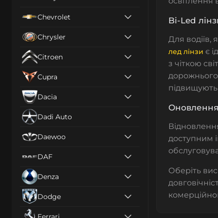
освітлення 
Chevrolet
Bi-Led лін
Chrysler
Для водіїв,
є і
лед лінзи
Citroen
з чіткою св
дорожнього
Cupra
підвищують
Dacia
Оновлення 
Dadi Auto
Відновлен
Daewoo
доступним 
обслуговува
DAF
Оберіть вис
Denza
довговічніс
комерційног
Dodge
Ferrari