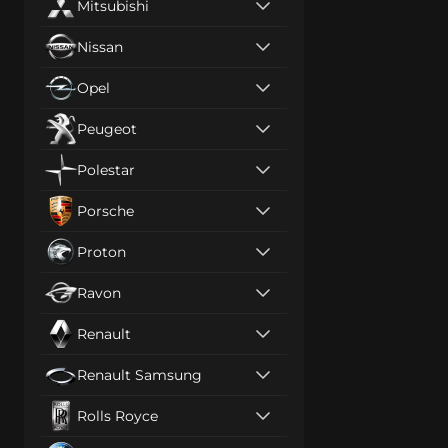
Mitsubishi
Nissan
Opel
Peugeot
Polestar
Porsche
Proton
Ravon
Renault
Renault Samsung
Rolls Royce