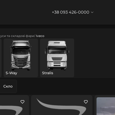
+38 093 426-0000
уси та складові фари
Iveco
S-Way
Stralis
Скло