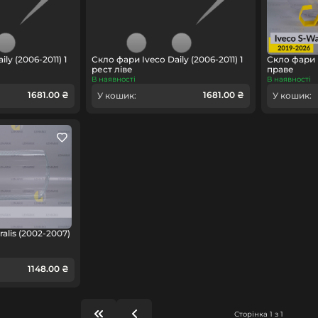
ly (2006-2011) 1
Скло фари Iveco Daily (2006-2011) 1
Скло фари 
рест ліве
праве
В наявності
В наявності
1681.00 ₴
1681.00 ₴
У кошик:
У кошик:
alis (2002-2007)
1148.00 ₴
Сторінка 1 з 1