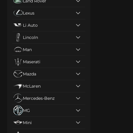
Land Rover
Lexus
Li Auto
Lincoln
Man
Maserati
Mazda
McLaren
Mercedes-Benz
MG
Mini