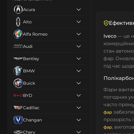
Acura
Aito
Ефективн
Alfa Romeo
Iveco
— це н
комерційних
Audi
стан автомо
фар. Оновле
Bentley
під час щод
BMW
Полікарбон
Buick
Фари вантаж
BYD
погодних ум
часто пряму
Cadillac
забезпеч
фар
прозорість 
Changan
, вигото
фар
Chery