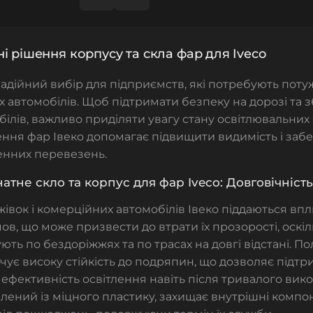
і рішення корпусу та скла фар для Iveco
адійний вибір для підприємств, які потребують поту
 автомобілів. Щоб підтримати безпеку на дорозі та 
білів, важливо приділяти увагу стану освітлювальних
ння фар Івеко допомагає підвищити видимість і за
енних перевезень.
атне скло та корпус для фар Iveco: Довговічність
івок і комерційних автомобілів Івеко піддаються впли
ов, що може призвести до втрати їх прозорості, оскі
ють по бездоріжжях та по трасах на довгі відстані.
По
ує високу стійкість до подряпин, що дозволяє підтр
і ефективність освітлення навіть після тривалого вик
влений із міцного пластику, захищає внутрішні комп