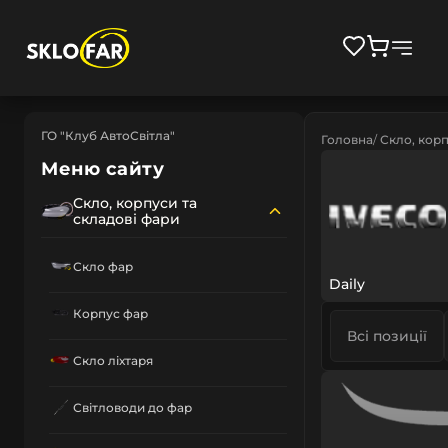
ГО "Клуб АвтоСвітла"
Головна
Скло, корп
Меню сайту
Скло, корпуси та
складові фари
Скло фар
Daily
Корпус фар
Всі позиції
Скло ліхтаря
Світловоди до фар