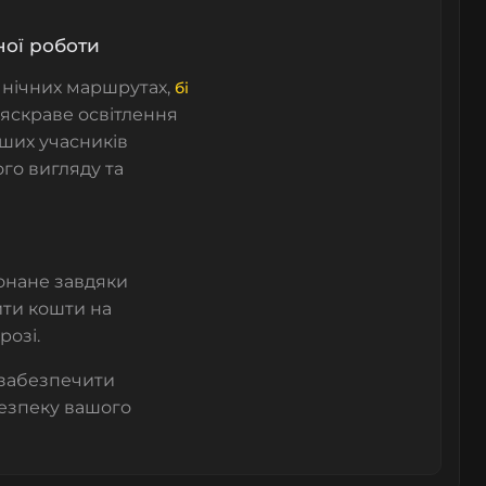
ної роботи
а нічних маршрутах,
бі
 яскраве освітлення
нших учасників
го вигляду та
конане завдяки
ити кошти на
розі.
 забезпечити
безпеку вашого