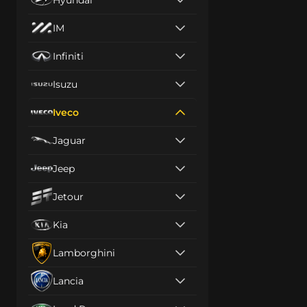
IM
Infiniti
Isuzu
Iveco
Jaguar
Jeep
Jetour
Kia
Lamborghini
Lancia