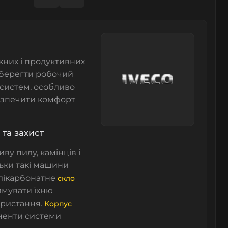
жних і продуктивних
зберегти робочий
 систем, особливо
безпечити комфорт
 та захист
ву пилу, камінців і
льки такі машини
лікарбонатне
скло
имувати їхню
ористання.
Корпус
оненти системи