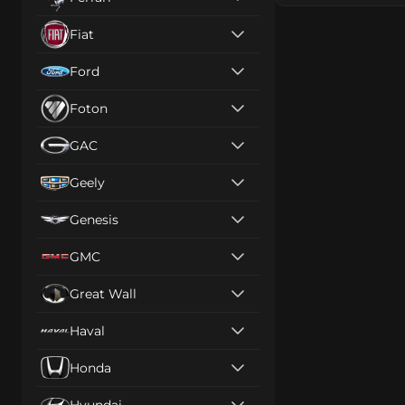
Fiat
Ford
Foton
GAC
Geely
Genesis
GMC
Great Wall
Haval
Honda
Hyundai