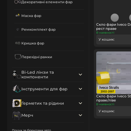
Декоративні елементи фар
Маска фар
Скло фари Iveco Dai
рест праве
Ремкомплект фар
В наявності
У кошик:
Кришка фар
Перехідні рамки
Bi-Led лінзи та
компоненти
Інструменти для фар
Скло фари Iveco Str
праве/ліве
Герметик та рідини
В наявності
У кошик:
Мерч
Пошук за брендами авто