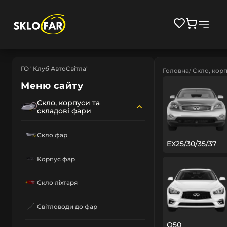
ГО "Клуб АвтоСвітла"
Головна
Скло, корп
Меню сайту
Скло, корпуси та
складові фари
Скло фар
EX25/30/35/37
Корпус фар
Скло ліхтаря
Світловоди до фар
Q50