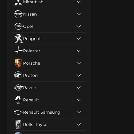
Mitsubishi
Nissan
Opel
Peugeot
Polestar
Porsche
Proton
Ravon
Renault
Renault Samsung
Rolls Royce