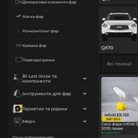
Декоративні елементи фар
Маска фар
Ремкомплект фар
Кришка фар
QX70
Перехідні рамки
Всі позиції
Bi-Led лінзи та
компоненти
Інструменти для фар
Герметик та рідини
Мерч
Скло фари Infiniti 
2013) праве
В наявності
Пошук за брендами авто