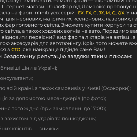
відразу її змінювати. Ремонт фари — економний та на
! Інтернет-магазин СклоФар від Лемарікс пропонує
скла на фари Infiniti усіх серій:
,
,
,
,
,
,
. У н
EX
FX
G
JX
M
Q
QX
і для неонових, матричних, ксенонових, лазерних, г
их фар головного світла. Зможете купити корпуси та 
 світла, а також ходових вогнів на авто. Порадимо вам
відновити первісний вид фар та ліхтарів на автівці, 
огою аксесуарів для автотюнінгу. Крім того можете вж
ся з
, яке найкраще підійде саме Вам!
СТО
 бездоганну репутацію завдяки таким плюсам:
ливіші ціни в Україні;
консультанти;
по всій країні, а також самовивіз у Києві (Осокорки);
ція за допомогою месенджерів (по фото);
ння того ж дня (при замовленні до 17:00);
із захистом від ударів та пошкоджень;
йних клієнтів — знижки.