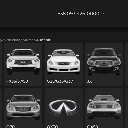
+38 093 426-0000
уси та складові фари
Infiniti
FX35/37/50
G25/G35/G37
JX
Q70
QX30
QX50