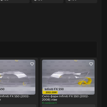
nfiniti FX S50 (2002-
Скло фари Infiniti FX S50 (2002-
е
2008) ліве
В наявності