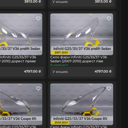
3813.00 ₴
3813.00 ₴
У кошик:
nfiniti G25/35/37 V36
Скло фари Infiniti G25/35/37 V36
7-2010) дорест праве
Sedan (2007-2010) дорест ліве
В наявності
4797.00 ₴
4797.00 ₴
У кошик:
nfiniti G25/35/37 V36
Скло фари Infiniti G25/35/37 V36