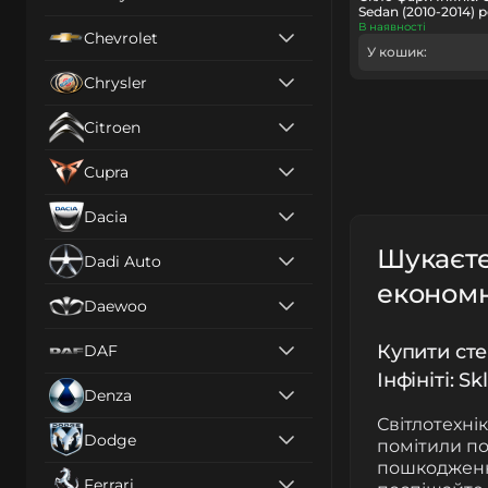
Sedan (2010-2014) 
В наявності
Chevrolet
У кошик:
Chrysler
Citroen
Cupra
Dacia
Шукаєте 
Dadi Auto
економні
Daewoo
Купити сте
DAF
Інфініті: S
Denza
Світлотехні
Dodge
помітили по
пошкодження
Ferrari