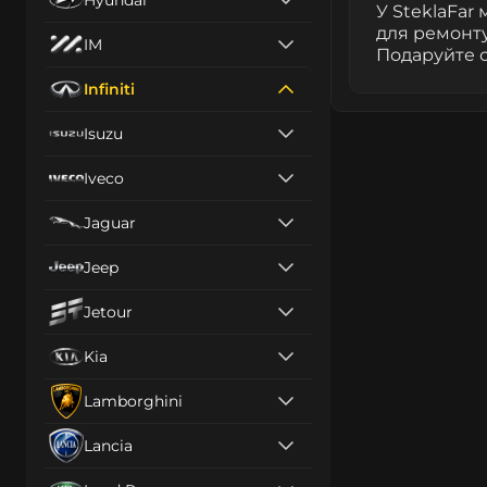
У SteklaFar
для ремонт
IM
Подаруйте с
Infiniti
Isuzu
Iveco
Jaguar
Jeep
Jetour
Kia
Lamborghini
Lancia