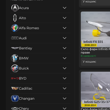
У кошик:
Acura
Aito
Alfa Romeo
Audi
Bentley
Скло фари Infiniti 
праве
В наявності
BMW
У кошик:
Buick
BYD
Cadillac
Changan
Chery
Скло фари Infiniti 