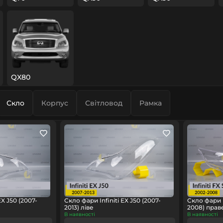
QX80
Скло
Корпус
Світловод
Рамка
EX J50 (2007-
Скло фари Infiniti EX J50 (2007-
Скло фари I
2013) ліве
2008) прав
В наявності
В наявності