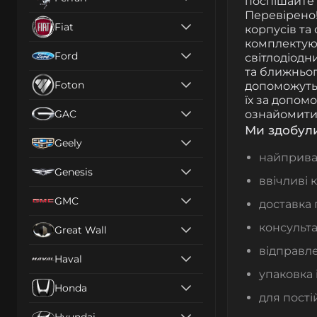
поспішайте 
Перевірено
Fiat
корпусів та 
комплектуюч
Ford
світлодіодн
та ближнього
Foton
допоможуть 
їх за допом
GAC
ознайомити
Ми здобули
Geely
найприваб
Genesis
ввічливі 
GMC
доставка 
консульта
Great Wall
відправле
Haval
упаковка 
Honda
для пості
Hyundai