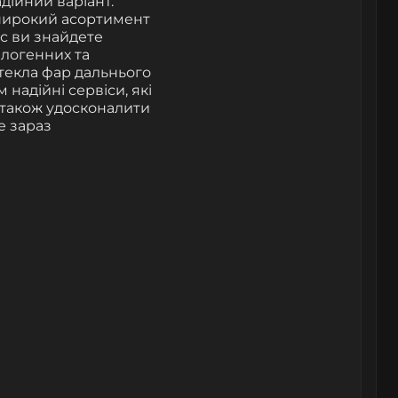
дійний варіант.
 широкий асортимент
ас ви знайдете
алогенних та
стекла фар дальнього
 надійні сервіси, які
а також удосконалити
е зараз