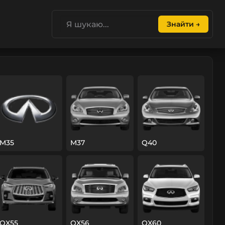
Знайти →
M35
M37
Q40
QX55
QX56
QX60