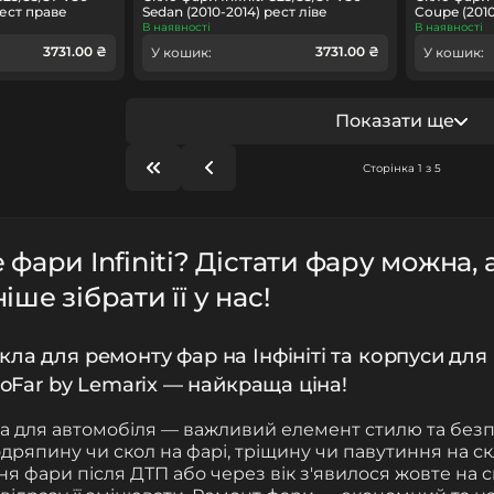
рест праве
Sedan (2010-2014) рест ліве
Coupe (2010
В наявності
В наявності
3731.00 ₴
3731.00 ₴
У кошик:
У кошик:
Показати ще
Сторінка 1 з 5
фари Infiniti? Дістати фару можна, 
ше зібрати її у нас!
кла для ремонту фар на Інфініті та корпуси для
kloFar by Lemarix — найкраща ціна!
ка для автомобіля — важливий елемент стилю та без
дряпину чи скол на фарі, тріщину чи павутиння на ск
 фари після ДТП або через вік з'явилося жовте на ск