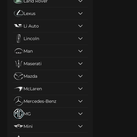
Land Rover
Lexus
Li Auto
Lincoln
Man
Maserati
Mazda
McLaren
Mercedes-Benz
MG
Mini