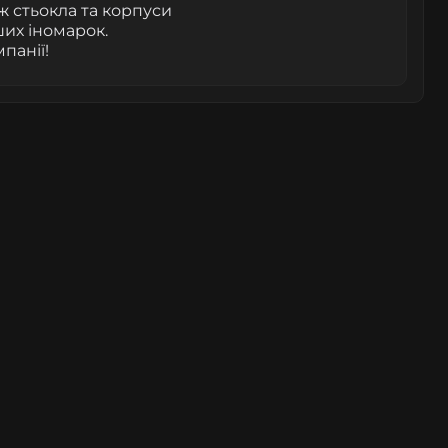
ож стьокла та корпуси
ших іномарок.
панії!