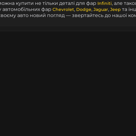
 можна купити не тільки деталі для фар
, але так
Infiniti
у автомобільних фар
,
,
,
та ін
Chevrolet
Dodge
Jaguar
Jeep
воєму авто новий погляд — звертайтесь до нашої ком