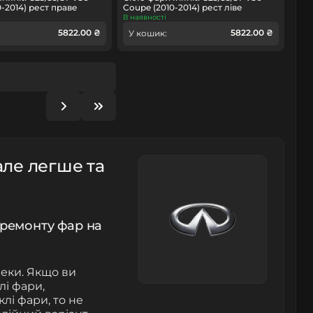
-2014) рест праве
Coupe (2010-2014) рест ліве
В наявності
5822.00 ₴
5822.00 ₴
У кошик:
але легше та
 ремонту фар на
пеки. Якщо ви
лі фари,
лі фари, то не