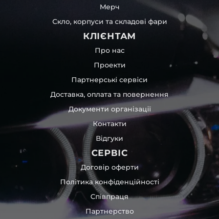
Мерч
Скло, корпуси та складові фари
КЛІЄНТАМ
Про нас
Проекти
Партнерські сервіси
Доставка, оплата та повернення
Документи організації
Контакти
Відгуки
СЕРВІС
Договір оферти
Політика конфіденційності
Співпраця
Партнерство