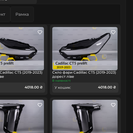
кт
Рамка
adillac CT5 (2019-2023)
Скло фари Cadillac CT5 (2019-2023)
ве
дорест ліве
В наявності
4018.00 ₴
4018.00 ₴
У кошик: