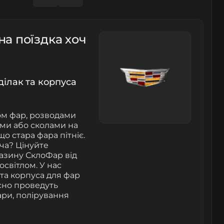
на поїздка хоч
ілак та корпуса
сом фар, розводами
ами або сколами на
о стара фара пітніє.
жча? Цінуйте
газину СклоФар від
світлом. У нас
 та корпуса для фар
існо проведуть
ари, полірування