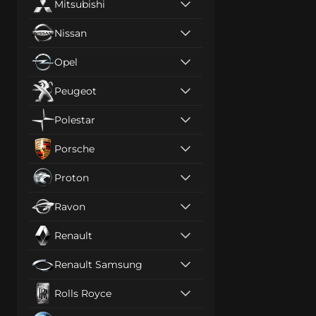
Mitsubishi
Nissan
Opel
Peugeot
Polestar
Porsche
Proton
Ravon
Renault
Renault Samsung
Rolls Royce