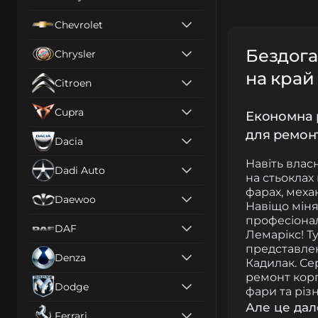
Chevrolet
Бездоган
Chrysler
на край 
Citroen
Cupra
Економна р
для ремонт
Dacia
Навіть влас
Dadi Auto
на стьоклах
фарах, меха
Daewoo
Навіщо міня
професіонал
DAF
Лемарікс! Т
представлен
Denza
Кадилак. Се
ремонт корп
Dodge
фари та різн
Але це дал
Ferrari