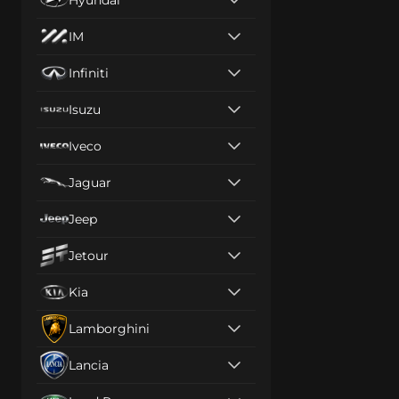
IM
Infiniti
Isuzu
Iveco
Jaguar
Jeep
Jetour
Kia
Lamborghini
Lancia