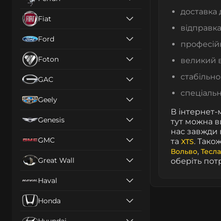
доставка 
Fiat
відправка
Ford
професійн
Foton
великий в
стабільно
GAC
спеціальн
Geely
В інтернет-м
Genesis
тут можна в
нас завжди 
GMC
та
. Тако
XTS
,
Вольво
Тесла
Great Wall
оберіть пот
Haval
Honda
Hyundai