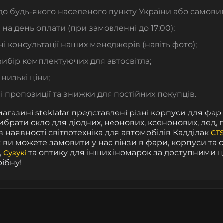
до будь-якого населеного пункту України або самови
 на день оплати (при замовленні до 17:00);
і консультації наших менеджерів (навіть фото);
ибір комплектуючих для автосвітла;
 низькі ціни;
і пропозиції та знижки для постійних покупців.
агазині steklafar представлені різні корпуси для фар 
ибрати скло для діодних, неонових, ксенонових, лед, 
в наявності світлотехніка для автомобілів Кадділак
CT
ж ви можете замовити у нас лінзи в фари, корпуси та 
,
та оптику для інших іномарок за доступними ц
Сузукі
рібну!