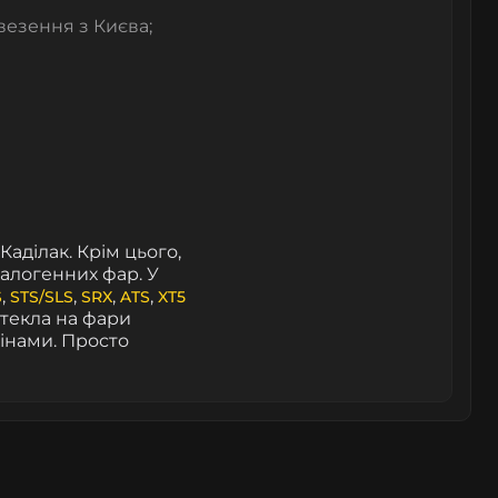
везення з Києва;
Каділак. Крім цього,
галогенних фар. У
,
,
,
,
S
STS/SLS
SRX
ATS
XT5
стекла на фари
інами. Просто