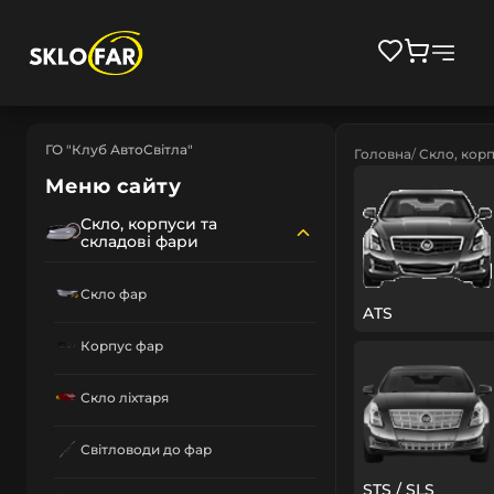
ГО "Клуб АвтоСвітла"
Головна
Скло, корп
Меню сайту
Скло, корпуси та
складові фари
Скло фар
ATS
Корпус фар
Скло ліхтаря
Світловоди до фар
STS / SLS