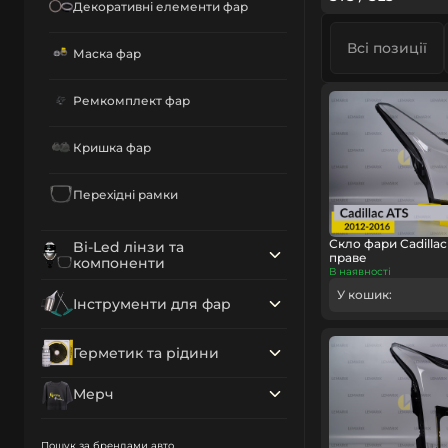
Декоративні елементи фар
Всі позиції
Маска фар
Ремкомплект фар
Кришка фар
Перехідні рамки
Скло фари Cadillac 
Bi-Led лінзи та
праве
компоненти
В наявності
У кошик:
Інструменти для фар
Герметик та рідини
Мерч
Пошук за брендами авто