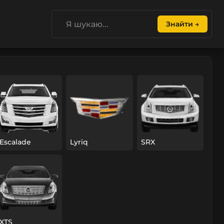
Знайти →
Escalade
Lyriq
SRX
XTS