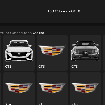
+38 093 426-0000
уси та складові фари
Cadillac
CT5
CT6
CTS
XT4
XT5
XT6