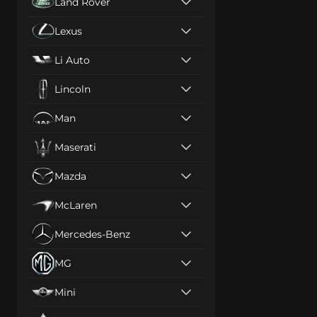
Land Rover
Lexus
Li Auto
Lincoln
Man
Maserati
Mazda
McLaren
Mercedes-Benz
MG
Mini