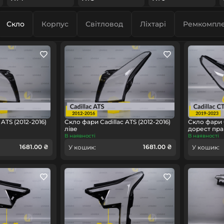
Скло
Корпус
Світловод
Ліхтарі
Ремкомпле
ATS (2012-2016)
Скло фари Cadillac ATS (2012-2016)
Скло фари C
ліве
дорест пра
В наявності
В наявності
1681.00 ₴
1681.00 ₴
У кошик:
У кошик: