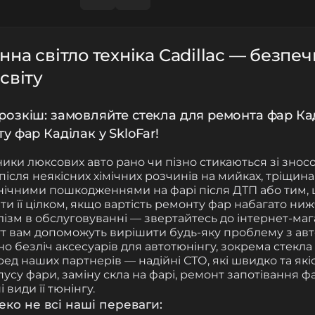
на світло техніка Cadillac — безпеч
світу
озкіш: замовляйте стекла для ремонта фар Кад
у фар Каділак у SkloFar!
ники люксових авто рано чи пізно стикаються зі зно
 після неякісних хімічних розчинів на мийках, тріщин
нічними пошкодженнями на фарі після ДТП або тим, щ
ти її цілком, якщо вартість ремонту фар набагато ни
ізм в обслуговуванні — звертайтесь до інтернет-ма
ут вам допоможуть вирішити будь-яку проблему з авто
о безліч аксесуарів для автотюнінгу, зокрема стекла
ред наших партнерів — надійні СТО, які швидко та як
усу фари, заміну скла на фарі, ремонт запотівання ф
і види її тюнінгу.
еко не всі наші переваги: