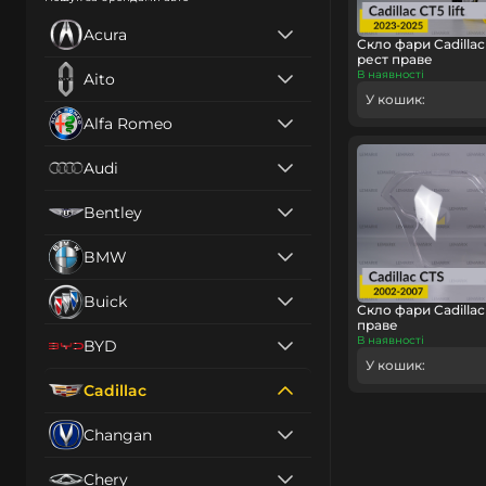
Acura
Скло фари Cadillac
рест праве
В наявності
Aito
У кошик:
Alfa Romeo
Audi
Bentley
BMW
Buick
Скло фари Cadillac
праве
В наявності
BYD
У кошик:
Cadillac
Changan
Chery