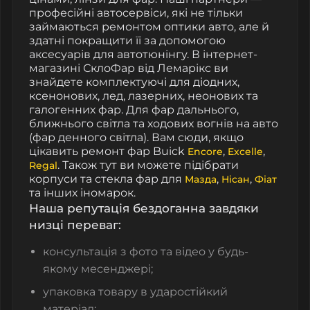
професійні автосервіси, які не тільки
займаються ремонтом оптики авто, але й
здатні покращити її за допомогою
аксесуарів для автотюнінгу. В інтернет-
магазині СклоФар від Лемарікс ви
знайдете комплектуючі для діодних,
ксенонових, лед, лазерних, неонових та
галогенних фар. Для фар дальнього,
ближнього світла та ходових вогнів на авто
(фар денного світла). Вам сюди, якщо
цікавить ремонт фар Buick
,
,
Encore
Excelle
. Також тут ви можете підібрати
Regal
корпуси та стекла фар для
,
,
Мазда
Нісан
Фіат
та інших іномарок.
Наша репутація бездоганна завдяки
низці переваг:
консультація з фото та відео у будь-
якому месенджері;
упаковка товару в ударостійкий
матеріал;