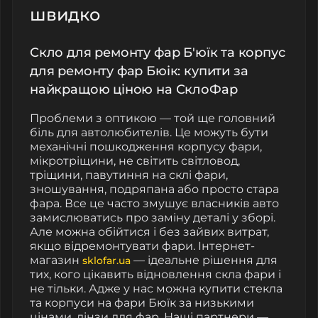
швидко
Скло для ремонту фар Б'юїк та корпус
для ремонту фар Бюік: купити за
найкращою ціною на СклоФар
Проблеми з оптикою — той ще головний
біль для автолюбителів. Це можуть бути
механічні пошкодження корпусу фари,
мікротріщини, не світить світловод,
тріщини, павутиння на склі фари,
зношування, подряпана або просто стара
фара. Все це часто змушує власників авто
замислюватись про заміну деталі у зборі.
Але можна обійтися і без зайвих витрат,
якщо відремонтувати фари. Інтернет-
магазин
— ідеальне рішення для
sklofar.ua
тих, кого цікавить відновлення скла фари і
не тільки. Адже у нас можна купити стекла
та корпуси на фари Бюїк за низькими
цінами, лінзи для фар. Наші партнери —