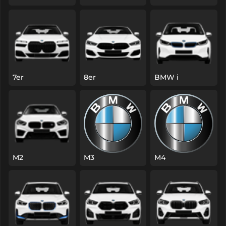
7er
8er
BMW i
M2
M3
M4