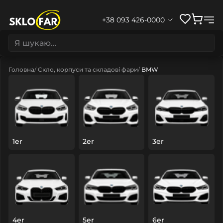
+38 093 426-0000
Головна
Скло, корпуси та складові фари
BMW
1er
2er
3er
4er
5er
6er