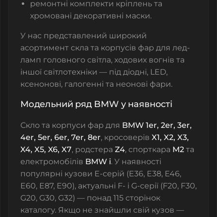
ремонтні комплекти кріплень та
хромовані декоративні маски.
У нас представлений широкий
асортимент скла та корпусів фар для лед-
ламп головного світла, ходових вогнів та
іншої світлотехніки — під діодні, LED,
ксенонові, галогенні та неонові фари.
Модельний ряд BMW у наявності
Скло та корпуси фар для
BMW 1er, 2er, 3er,
4er, 5er, 6er, 7er, 8er
, кросоверів
X1, X2, X3,
X4, X5, X6, X7
, родстера
Z4
, спорткара
M2
та
електромобілів
BMW i
. У наявності
популярні кузови E-серій (E36, E38, E46,
E60, E87, E90), актуальні F- і G-серії (F20, F30,
G20, G30, G32) — понад 115 сторінок
каталогу. Якщо не знайшли свій кузов —