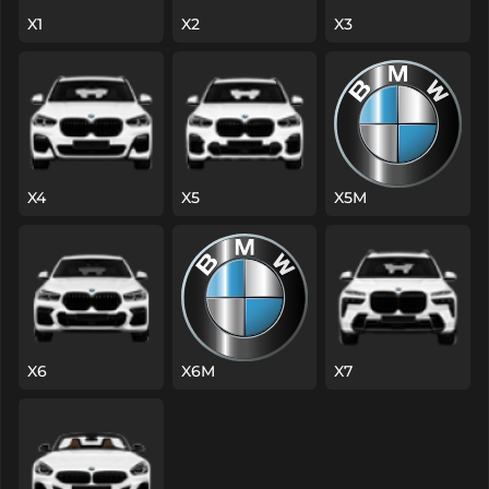
X1
X2
X3
X4
X5
X5M
X6
X6M
X7