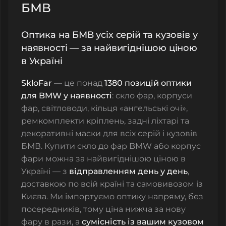
БМВ
Оптика на БМВ усіх серій та кузовів у
наявності — за найвигіднішою ціною
в Україні
SkloFar
— це понад
1380 позицій оптики
для BMW у наявності
: скло фар, корпуси
фар, світловоди, кільця «ангельські очі»,
ремкомплекти кріплень, задні ліхтарі та
декоративні маски для всіх серій і кузовів
БМВ. Купити скло до фар BMW або корпус
фари можна за найвигіднішою ціною в
Україні — з
відправленням день у день
,
доставкою по всій країні та самовивозом із
Києва. Ми імпортуємо оптику напряму, без
посередників, тому ціна нижча за нову
фару в рази, а
сумісність із вашим кузовом