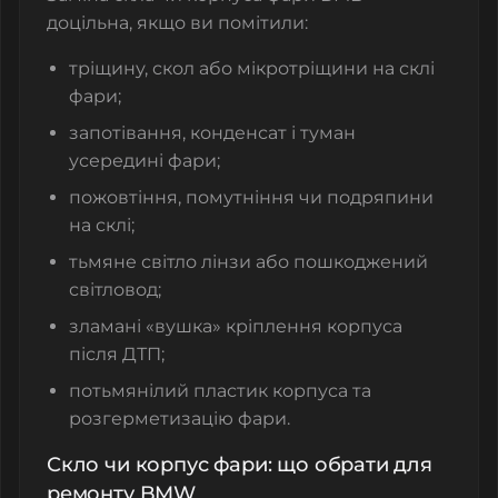
доцільна, якщо ви помітили:
тріщину, скол або мікротріщини на склі
фари;
запотівання, конденсат і туман
усередині фари;
пожовтіння, помутніння чи подряпини
на склі;
тьмяне світло лінзи або пошкоджений
світловод;
зламані «вушка» кріплення корпуса
після ДТП;
потьмянілий пластик корпуса та
розгерметизацію фари.
Скло чи корпус фари: що обрати для
ремонту BMW