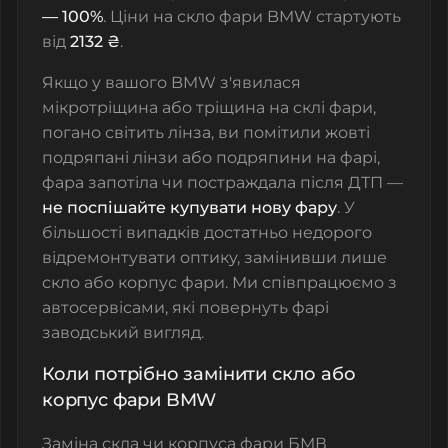
— 100%
. Ціни на скло фари BMW стартують
від
2132 ₴
.
Якщо у вашого BMW з'явилася
мікротріщина або тріщина на склі фари,
погано світить лінза, ви помітили жовті
подряпані лінзи або подряпини на фарі,
фара запотіла чи постраждала після ДТП —
не поспішайте купувати нову фару
. У
більшості випадків достатньо недорого
відремонтувати оптику, замінивши лише
скло або корпус фари. Ми співпрацюємо з
автосервісами, які повернуть фарі
заводський вигляд.
Коли потрібно замінити скло або
корпус фари BMW
Заміна скла чи корпуса фари БМВ