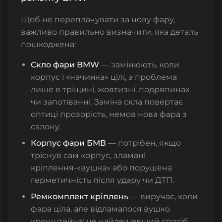
Щоб не переплачувати за нову фару,
важливо правильно визначити, яка деталь
пошкоджена:
Скло фари BMW
— замінюють, коли
корпус і «начинка» цілі, а проблема
лише в тріщині, жовтизні, подряпинах
чи запотіванні. Заміна скла повертає
оптиці прозорість, немов нова фара з
салону.
Корпус фари БМВ
— потрібен, якщо
тріснув сам корпус, зламані
кріплення-«вушка» або порушена
герметичність після удару чи ДТП.
Ремкомплект кріплень
— виручає, коли
фара ціла, але відламалося вушко
кронштейна; це найдешевший спосіб