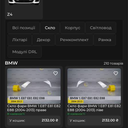
Z4
Всі позиції
Скло
Корпус
Світловод
Ліхтарі
Декор
Ремкомплект
Рамка
Модулі DRL
BMW
210 товарів
Скло фари BMW 1 E87 E81 E82
Скло фари BMW 1 E87 E81 E82
E88 (2004-2013) праве
E88 (2004-2013) ліве
В наявності
В наявності
2132.00 ₴
2132.00 ₴
У кошик:
У кошик: