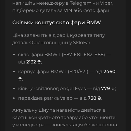
напишіть менеджеру в Telegram чи Viber,
підберемо деталь за VIN або фото фари.
Скільки коштує скло фари BMW
Ціна залежить від серії, кузова та типу
деталі. Орієнтовні ціни у SkloFar:
скло фари BMW 1 (E87, E81, E82, E88) —
від
2132 ₴
;
корпус фари BMW 1 (F20/F21) — від
2460
₴
;
кільце-світловод Angel Eyes — від
779 ₴
;
перехідна рамка Valeo — від
738 ₴
.
Актуальну ціну та наявність дивіться в
картці конкретного товару або уточнюйте
у менеджера — консультація безкоштовна.