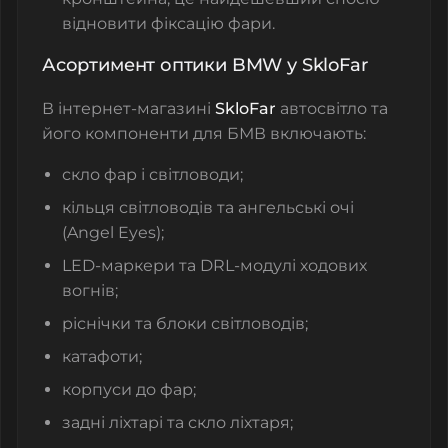
відновити фіксацію фари.
Асортимент оптики BMW у SkloFar
В інтернет-магазині
SkloFar
автосвітло та
його компоненти для БМВ включають:
скло фар і світловоди;
кільця світловодів та ангельські очі
(Angel Eyes);
LED-маркери та DRL-модулі ходових
вогнів;
ріснічки та блоки світловодів;
катафоти;
корпуси до фар;
задні ліхтарі та скло ліхтаря;