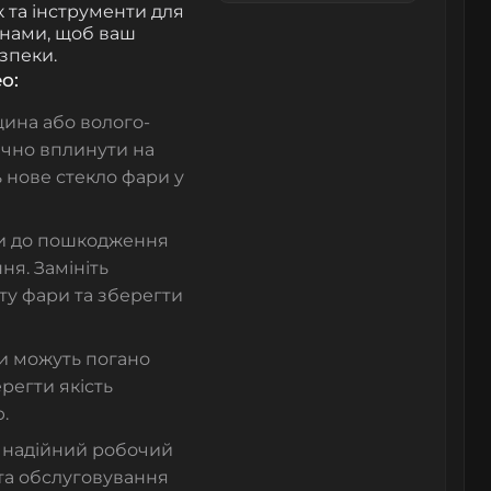
к та інструменти для
инами, щоб ваш
зпеки.
o:
щина або волого-
чно вплинути на
ь нове стекло фари у
ти до пошкодження
я. Замініть
у фари та зберегти
ри можуть погано
ерегти якість
.
 надійний робочий
та обслуговування