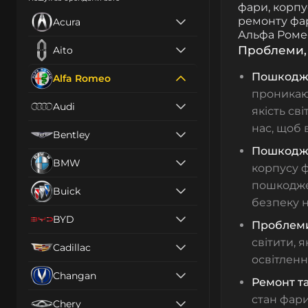
фари, корпу
ремонту фа
Acura
Альфа Ромео
Проблеми, 
Aito
Пошкодже
Alfa Romeo
проникаю
Audi
якість св
нас, щоб 
Bentley
Пошкодже
BMW
корпусу 
пошкодже
Buick
безпеку н
BYD
Проблеми 
світити, 
Cadillac
освітлен
Changan
Ремонт т
стан фар
Chery