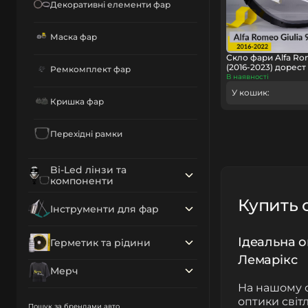
Декоративні елементи фар
Маска фар
Скло фари Alfa Rom
(2016-2023) дорест
Ремкомплект фар
В наявності
У кошик:
Кришка фар
Перехідні рамки
Bi-Led лінзи та
компоненти
Купить с
Інструменти для фар
Ідеальна о
Герметик та рідини
Лемарікс
Мерч
На нашому с
оптики світ
Пошук за брендами авто