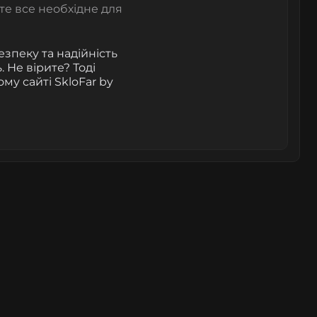
ете все необхідне для
зпеку та надійність
 Не вірите? Тоді
му сайті SkloFar by