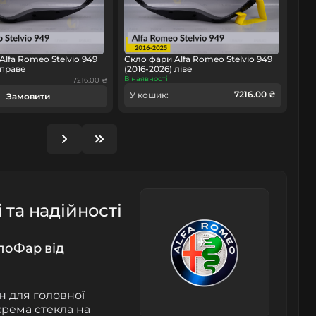
Alfa Romeo Stelvio 949
Скло фари Alfa Romeo Stelvio 949
 праве
(2016-2026) ліве
В наявності
7216.00 ₴
7216.00 ₴
У кошик:
Замовити
 та надійності
лоФар від
н для головної
окрема стекла на