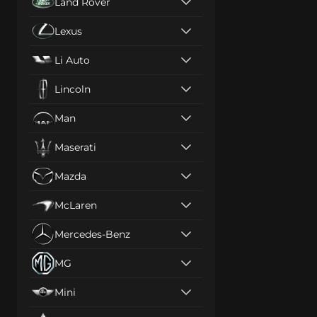
Land Rover
Lexus
Li Auto
Lincoln
Man
Maserati
Mazda
McLaren
Mercedes-Benz
MG
Mini