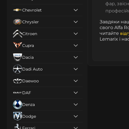
фар, звіс
Chevrolet
професійн
Завдяки наш
Chrysler
свого Alfa 
читайте
від
Citroen
Lemarix і н
Cupra
Dacia
Dadi Auto
Daewoo
DAF
Denza
Dodge
Ferrari