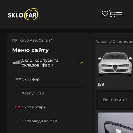
ГО "Клуб АвтоСвітла"
Головна
Скло, корп
Меню сайту
Скло, корпуси та
складові фари
Скло фар
159
Корпус фар
Всі позиції
Скло ліхтаря
Світловоди до фар