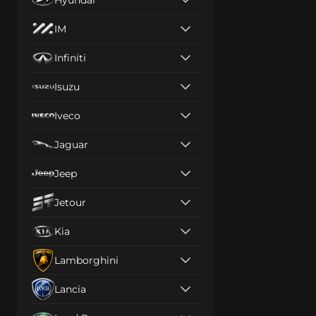
IM
Infiniti
Isuzu
Iveco
Jaguar
Jeep
Jetour
Kia
Lamborghini
Lancia