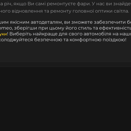
на річ, якщо Ви самі ремонтуєте фари. У нас ви знайд
ого відновлення та ремонту головної оптики світла.
им якісним автодеталям, ви зможете забезпечити бе
Romeo, зберігши при цьому його стиль та ефективність.
! Виберіть найкраще для свого автомобіля на нашо
гуки
асолоджуйтеся безпечною та комфортною поїздкою!