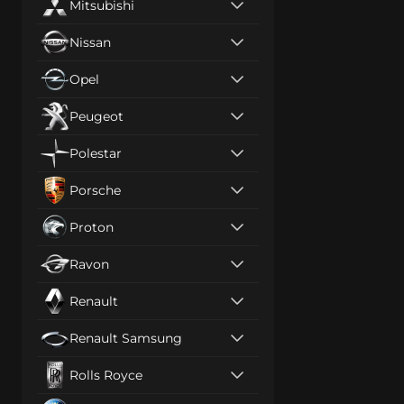
Mitsubishi
Nissan
Opel
Peugeot
Polestar
Porsche
Proton
Ravon
Renault
Renault Samsung
Rolls Royce