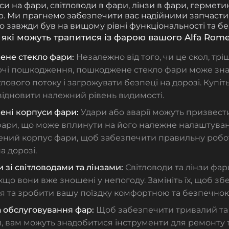
си на фари, світловоди в фари, лінзи в фари, гермети
р. Ми прагнемо забезпечити вас надійними запчаст
 завжди був на вищому рівні функціональності та бе
які можуть трапитися із фарою вашого Alfa Rome
не стекло фари:
Незалежно від того, чи це скол, трі
чі пошкодження, пошкоджене стекло фари може зна
ітлового потоку і загрожувати безпеці на дорозі. Купіт
відновити належний рівень видимості.
ні корпуси фари:
Удари або аварії можуть призвес
фари, що може вплинути на його належне налаштуванн
ний корпус фари, щоб забезпечити правильну робот
а дорозі.
зі світловодами та лінзами:
Світловоди та лінзи фа
якщо вони вже зношені у непогоду. Замініть їх, щоб зб
ня та зробити вашу поїздку комфортною та безпечною
а обслуговування фар:
Щоб забезпечити тривалий та
и, вам можуть знадобитися інструменти для ремонту 