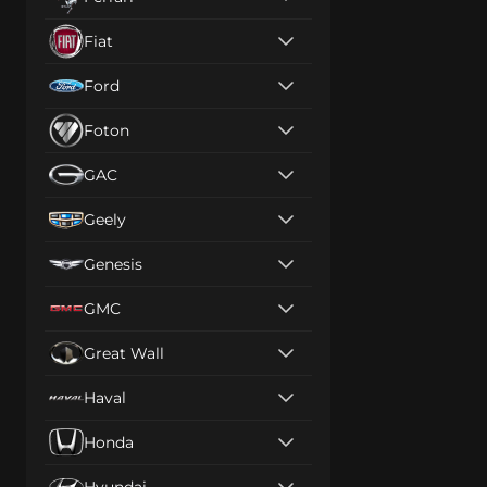
Fiat
Ford
Foton
GAC
Geely
Genesis
GMC
Great Wall
Haval
Honda
Hyundai