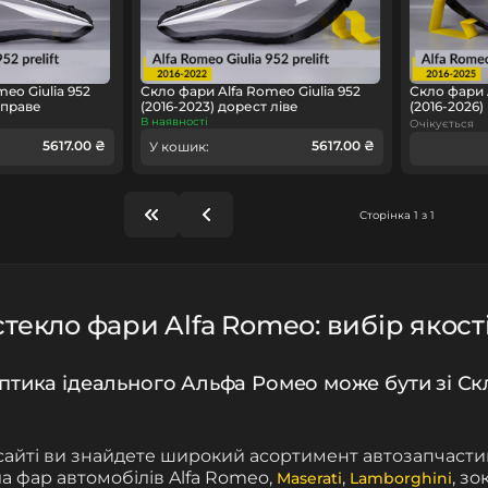
eo Giulia 952
Скло фари Alfa Romeo Giulia 952
Скло фари 
 праве
(2016-2023) дорест ліве
(2016-2026)
В наявності
Очікується
5617.00 ₴
5617.00 ₴
У кошик:
Сторінка 1 з 1
текло фари Alfa Romeo: вибір якості
птика ідеального Альфа Ромео може бути зі Ск
айті ви знайдете широкий асортимент автозапчасти
ла фар автомобілів Alfa Romeo,
,
, з
Maserati
Lamborghini