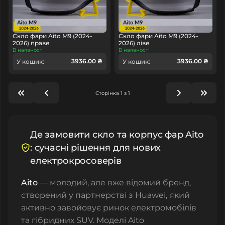
Скло фари Aito M9 (2024-
Скло фари Aito M9 (2024-
2026) праве
2026) ліве
В наявності
В наявності
3936.00 ₴
3936.00 ₴
У кошик:
У кошик:
Сторінка 1 з 1
Де замовити скло та корпус фар Aito
: сучасні рішення для нових
електрокросоверів
Aito
— молодий, але вже відомий бренд,
створений у партнерстві з Huawei, який
активно завойовує ринок електромобілів
та гібридних SUV. Моделі Aito