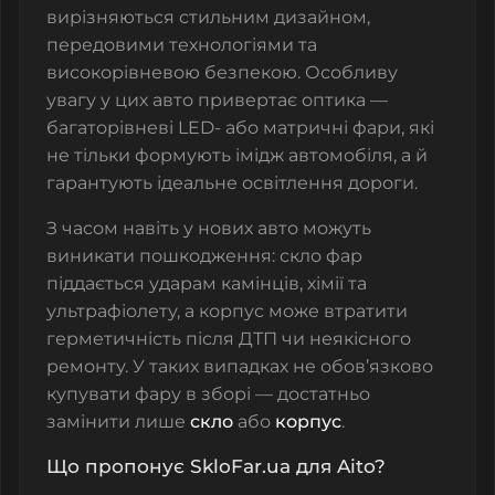
вирізняються стильним дизайном,
передовими технологіями та
високорівневою безпекою. Особливу
увагу у цих авто привертає оптика —
багаторівневі LED- або матричні фари, які
не тільки формують імідж автомобіля, а й
гарантують ідеальне освітлення дороги.
З часом навіть у нових авто можуть
виникати пошкодження: скло фар
піддається ударам камінців, хімії та
ультрафіолету, а корпус може втратити
герметичність після ДТП чи неякісного
ремонту. У таких випадках не обов’язково
купувати фару в зборі — достатньо
замінити лише
скло
або
корпус
.
Що пропонує SkloFar.ua для Aito?