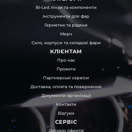
Bi-Led лінзи та компоненти
Інструменти для фар
Герметик та рідини
Мерч
Скло, корпуси та складові фари
КЛІЄНТАМ
Про нас
Проекти
Партнерські сервіси
Доставка, оплата та повернення
Документи організації
Контакти
Відгуки
СЕРВІС
Договір оферти