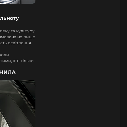
ільноту
пеку та культуру
мована не лише
ість освітлення
аходи
ими, хто тільки
ІНИЛА