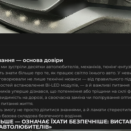
вання — основа довіри
 ми зустріли десятки автолюбителів, механіків, тюнінг-ентузі
нуть знати більше про те, як працює світло їхнього авто. У н
говорювали не лише технічні нюанси — від правильного під
остей встановлення Bi-LED модулів, — а й важливі питання 
сників уперше дізнався, що потемніння або тріщини на склі
видимість на дорозі, а своєчасна заміна чи полірування опт
 питання життя.
ють змогу не просто ділитися знаннями, а й ламати стереотипи
а базова складова безпечного водіння.
ЛЬШЕ — ОЗНАЧАЄ ЇХАТИ БЕЗПЕЧНІШЕ: ВИСТА
АВТОЛЮБИТЕЛІВ»