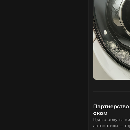
Партнерство
оком
Цього року на в
автооптики — т