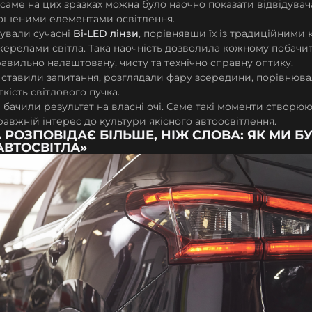
 саме на цих зразках можна було наочно показати відвідува
ошеними елементами освітлення.
ували сучасні
Bi-LED лінзи
, порівнявши їх із традиційними
ерелами світла. Така наочність дозволила кожному побачит
авильно налаштовану, чисту та технічно справну оптику.
 ставили запитання, розглядали фару зсередини, порівнюва
іткість світлового пучка.
 бачили результат на власні очі. Саме такі моменти створюю
авжній інтерес до культури якісного автоосвітлення.
 РОЗПОВІДАЄ БІЛЬШЕ, НІЖ СЛОВА: ЯК МИ 
АВТОСВІТЛА»