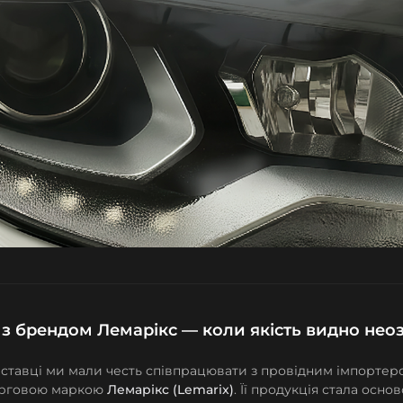
 з брендом Лемарікс — коли якість видно не
иставці ми мали честь співпрацювати з провідним імпортеро
орговою маркою
Лемарікс (Lemarix)
. Її продукція стала осно