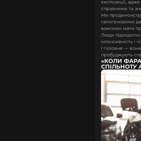
експозиції, адже
справними та зн
Ми продемонстр
галогеновими дж
важливо мати пр
Люди підходили,
інтенсивність і ч
І головне — вони
пробуджують спр
«КОЛИ ФАРА
СПІЛЬНОТУ 