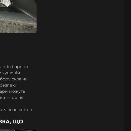
астів і просто
евимушеній
бору скла чи
безпеки.
 фари можуть
ики — це не
: якісне світло
ВКА, ЩО