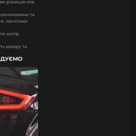
чам різницю між
 ксеноновими та
и, наскільки
ли колір,
ть довіру та
БУДУЄМО