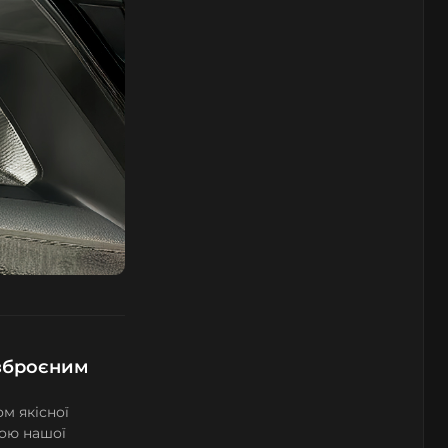
озброєним
м якісної
вою нашої