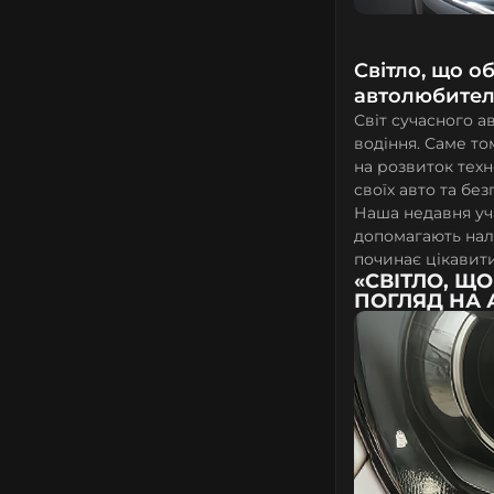
Світло, що о
автолюбител
Світ сучасного а
водіння. Саме то
на розвиток техн
своїх авто та без
Наша недавня уча
допомагають нал
починає цікавити
«СВІТЛО, Щ
ПОГЛЯД НА 