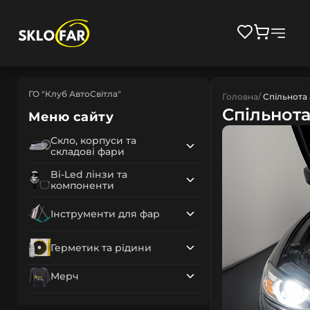
ГО "Клуб АвтоСвітла"
Головна
Спільнота
Спільнот
Меню сайту
Скло, корпуси та
складові фари
Bi-Led лінзи та
компоненти
Інструменти для фар
Герметик та рідини
Мерч