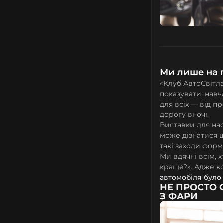
Ми лише на 
«Клуб АвтоСвітла
показувати, нав
для всіх — від п
дорогу вночі.
Виставки для нас
може дізнатися 
такі заходи форм
Ми вдячні всім, 
краще?». Адже к
автомобіля було
НЕ ПРОСТО 
З ФАРИ