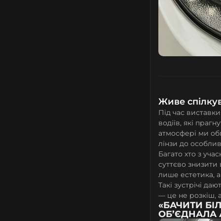
Живе спілку
Під час виставки
водіїв, які праг
атмосфері ми об
лінзи до особлив
Багато хто з уча
суттєво знизити 
лише естетика, а
Такі зустрічі да
— це не розкіш, 
«БАЧИТИ БІ
ОБ’ЄДНАЛА 