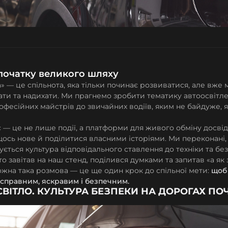
початку великого шляху
» — це спільнота, яка тільки починає розвиватися, але вже 
чати та надихати. Ми прагнемо зробити тематику автоосвітл
рофесійних майстрів до звичайних водіїв, яким не байдуже, 
 — це не лише події, а платформи для живого обміну досві
щось нове й поділитися власними історіями. Ми переконані,
ується культура відповідального ставлення до техніки та без
хто завітав на наш стенд, поділився думками та запитав «а як
ожна така розмова — це ще один крок до спільної мети:
щоб
 справним, яскравим і безпечним.
СВІТЛО. КУЛЬТУРА БЕЗПЕКИ НА ДОРОГАХ П