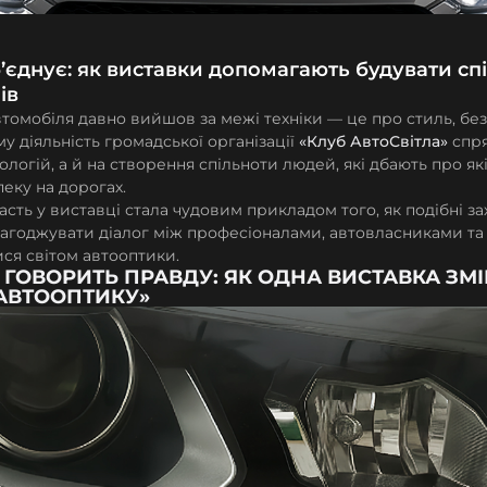
б’єднує: як виставки допомагають будувати сп
ів
втомобіля давно вийшов за межі техніки — це про стиль, без
му діяльність громадської організації
«Клуб АвтоСвітла»
спря
ологій, а й на створення спільноти людей, які дбають про як
пеку на дорогах.
сть у виставці стала чудовим прикладом того, як подібні з
агоджувати діалог між професіоналами, автовласниками та т
ся світом автооптики.
О ГОВОРИТЬ ПРАВДУ: ЯК ОДНА ВИСТАВКА ЗМ
АВТООПТИКУ»