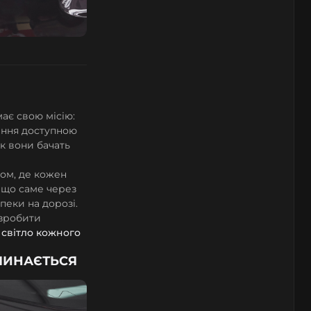
має свою місію:
ення доступною
як вони бачать
дом, де кожен
 що саме через
пеки на дорозі.
 зробити
 світло кожного
ОЧИНАЄТЬСЯ