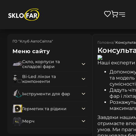
ГО "Клуб АвтоСвітла"
Головна
Консультац
Консульта
Меню сайту
Скло, корпуси та
Наші експерти 
складові фари
Допоможут
Bi-Led лінзи та
та модель
компоненти
сумісності)
Дадуть чі
Інструменти для фар
фар і ліхта
Розкажуть
максималь
Герметик та рідини
Завдяки нашим 
Мерч
отримаєте впев
умов. Ми прагн
працювали безд