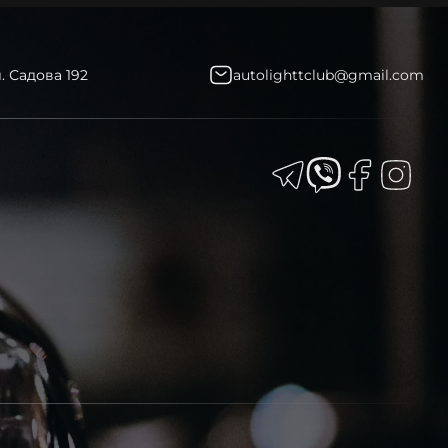
л. Садова 192
autolighttclub@gmail.com