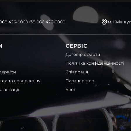
 068 426-0000
+38 066 426-0000
м. Київ ву
М
СЕРВІС
Договір оферти
Політика конфіденційності
сервіси
Співпраця
лата та повернення
Партнерство
ганізації
Блог