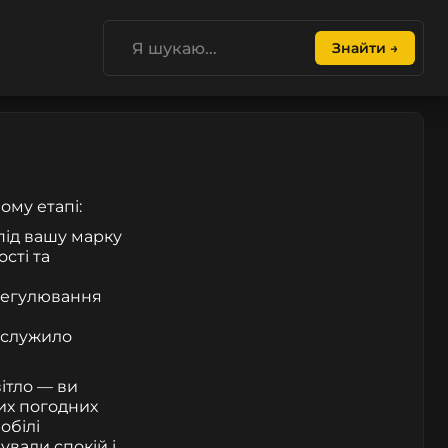
Знайти →
ому етапі:
під вашу марку
сті та
 регулювання
 служило
ітло — ви
ких погодних
обілі
ували спокій і