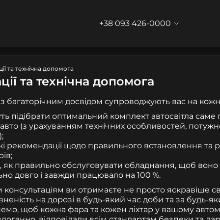
+38 093 426-0000
ії та технічна допомога
ції та технічна допомога
з багаторічним досвідом супроводжують вас на кожн
ь підібрати оптимальний комплект автосвітла саме 
 авто (з урахуванням технічних особливостей, потужно
;
ткі рекомендації щодо правильного встановлення та
рів;
, як правильно обслуговувати обладнання, щоб воно
но довго і завжди працювало на 100 %.
консультаціям ви отримаєте не просто яскравіше св
неність на дорозі в будь-який час доби та за будь-я
емо, щоб кожна фара та кожен ліхтар у вашому автом
оганно, відповідали всім стандартам безпеки та дар